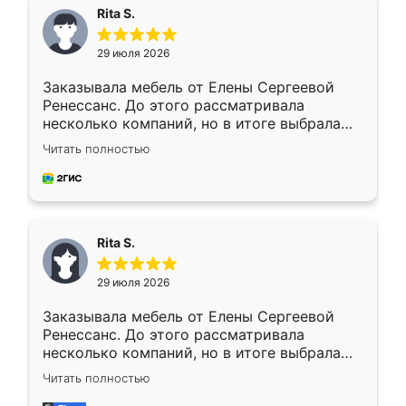
Rita S.
29 июля 2026
Заказывала мебель от Елены Сергеевой
Ренессанс. До этого рассматривала
несколько компаний, но в итоге выбрала
эту. Сначала обговорили условия, потом
Читать полностью
приехал замерщик, всё спокойно объяснил
и снял размеры. Изготовили в срок, с
доставкой тоже никаких проблем не
возникло. Сборку выполнили аккуратно,
мебель сразу встала на свое место без
Rita S.
каких-либо доработок. Качеством осталась
довольна, все выглядит так, как и ожидала.
29 июля 2026
Заказывала мебель от Елены Сергеевой
Ренессанс. До этого рассматривала
несколько компаний, но в итоге выбрала
эту. Сначала обговорили условия, потом
Читать полностью
приехал замерщик, всё спокойно объяснил