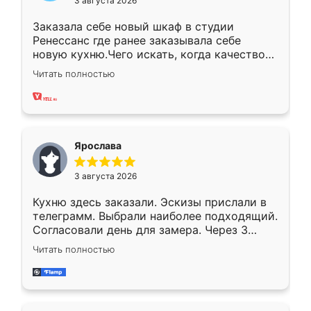
3 августа 2026
Заказала себе новый шкаф в студии
Ренессанс где ранее заказывала себе
новую кухню.Чего искать, когда качеством
вполне довольна. Служит кухня уже почти
Читать полностью
два года, нареканий нет.
Ярослава
3 августа 2026
Кухню здесь заказали. Эскизы прислали в
телеграмм. Выбрали наиболее подходящий.
Согласовали день для замера. Через 3
недели кухня была уже готова. Остались
Читать полностью
довольны работой. Спасибо Ренессанс
мебель за качественную работу!