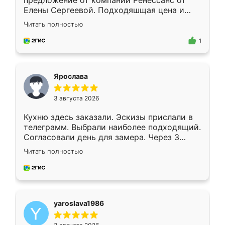
предложение от компании Ренессанс от
Елены Сергеевой. Подходяшщая цена и
короткие сроки изготовления. Приехавший
Читать полностью
для замера сотрудник Владислав
предложил по моему эскизу самый
1
подходящий вариант шкафа. Немного его
видоизменил, получилось даже лучше, чем
я хотела.
Ярослава
3 августа 2026
Кухню здесь заказали. Эскизы прислали в
телеграмм. Выбрали наиболее подходящий.
Согласовали день для замера. Через 3
недели кухня была уже готова. Остались
Читать полностью
довольны работой. Спасибо Ренессанс
мебель за качественную работу!
yaroslava1986