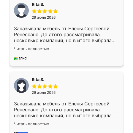
Rita S.
29 июля 2026
Заказывала мебель от Елены Сергеевой
Ренессанс. До этого рассматривала
несколько компаний, но в итоге выбрала
эту. Сначала обговорили условия, потом
Читать полностью
приехал замерщик, всё спокойно объяснил
и снял размеры. Изготовили в срок, с
доставкой тоже никаких проблем не
возникло. Сборку выполнили аккуратно,
мебель сразу встала на свое место без
Rita S.
каких-либо доработок. Качеством осталась
довольна, все выглядит так, как и ожидала.
29 июля 2026
Заказывала мебель от Елены Сергеевой
Ренессанс. До этого рассматривала
несколько компаний, но в итоге выбрала
эту. Сначала обговорили условия, потом
Читать полностью
приехал замерщик, всё спокойно объяснил