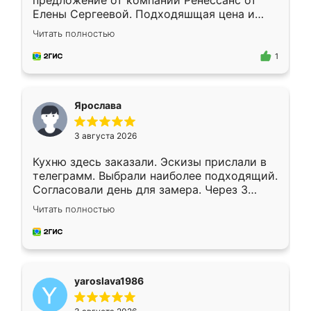
предложение от компании Ренессанс от
Елены Сергеевой. Подходяшщая цена и
короткие сроки изготовления. Приехавший
Читать полностью
для замера сотрудник Владислав
предложил по моему эскизу самый
1
подходящий вариант шкафа. Немного его
видоизменил, получилось даже лучше, чем
я хотела.
Ярослава
3 августа 2026
Кухню здесь заказали. Эскизы прислали в
телеграмм. Выбрали наиболее подходящий.
Согласовали день для замера. Через 3
недели кухня была уже готова. Остались
Читать полностью
довольны работой. Спасибо Ренессанс
мебель за качественную работу!
yaroslava1986