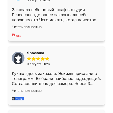
3 августа 2026
Заказала себе новый шкаф в студии
Ренессанс где ранее заказывала себе
новую кухню.Чего искать, когда качеством
вполне довольна. Служит кухня уже почти
Читать полностью
два года, нареканий нет.
Ярослава
3 августа 2026
Кухню здесь заказали. Эскизы прислали в
телеграмм. Выбрали наиболее подходящий.
Согласовали день для замера. Через 3
недели кухня была уже готова. Остались
Читать полностью
довольны работой. Спасибо Ренессанс
мебель за качественную работу!