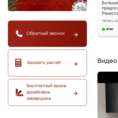
Больше
предло
Ренесс
Подход
Читать п
сроки и
Приеха
Обратный звонок
сотруд
по мое
подход
Немног
получи
Видео
хотела.
Заказать расчёт
Бесплатный вызов
дизайнера-
замерщика