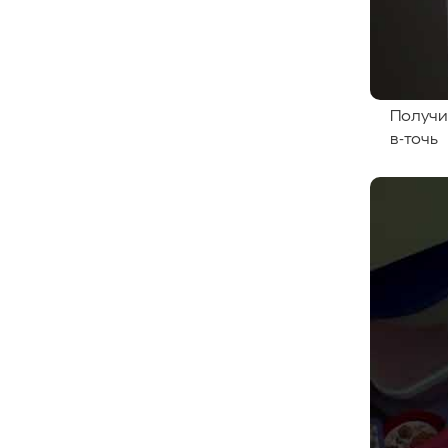
Получи
в-точь