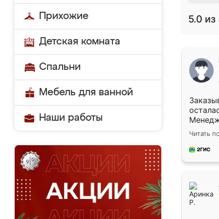
Прихожие
5.0
из 
Детская комната
Спальни
Мебель для ванной
Заказыв
осталас
Наши работы
Менедж
на вопр
Читать п
Замерщ
подошё
ответс
день, р
даже пы
Качест
плавно,
подошл