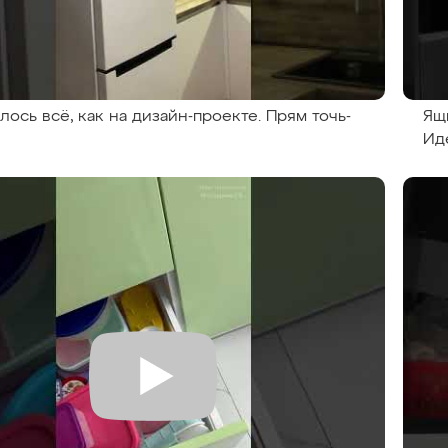
лось всё, как на дизайн-проекте. Прям точь-
Ящ
Ид