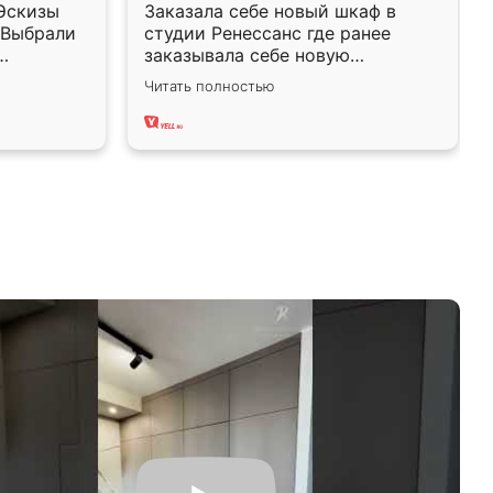
 Эскизы
Заказала себе новый шкаф в
ся из
 Выбрали
студии Ренессанс где ранее
ь только
заказывала себе новую
замера.
кухню.Чего искать, когда
Читать полностью
была уже
качеством вполне довольна.
льны
Служит кухня уже почти два
ссанс
года, нареканий нет.
ю работу!