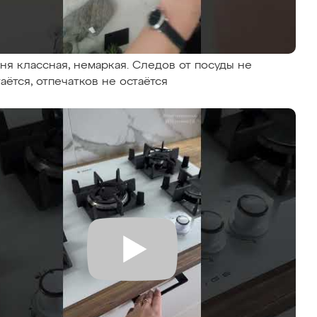
хня классная, немаркая. Следов от посуды не
таётся, отпечатков не остаётся