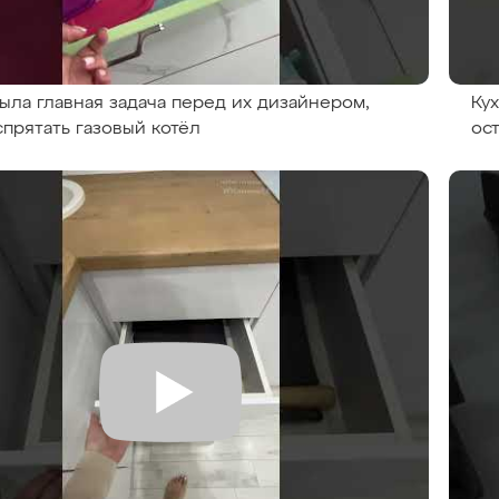
была главная задача перед их дизайнером,
Ку
спрятать газовый котёл
ос