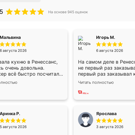
5
На основе
945
оценок
Мальвина
Игорь М.
6 августа 2026
6 августа 2026
ала кухню в Ренессанс,
На самом деле в Ренес
ь очень довольна.
не первый раз заказыв
ер всё быстро посчитала,
первый раз заказывал 
осы отвечала сразу.
для маленького ребёнк
олностью
Читать полностью
ик приехал в субботу,
рождении ,во второй р
л к делу со всей
шкаф-купе. По качеств
твенностью. Собрали за
хорошее сборка доста
ебята работали аккуратно,
быстрая, также адеква
ли почти не было.
цены. До этого сравнив
Аринка Р.
Ярослава
во отличное, ящики ходят
разными конкурентами
 ничего не скрипит. Всё
сегменте ,выбор у кон
5 августа 2026
3 августа 2026
о как влитое.
куда меньше, здесь же
разнообразный. Мне нр