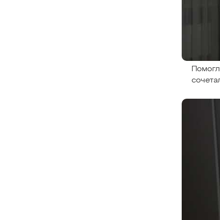
Помогл
сочета