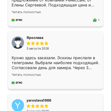
предложение от компании Ренессанс от
Елены Сергеевой. Подходяшщая цена и
короткие сроки изготовления. Приехавший
Читать полностью
для замера сотрудник Владислав
предложил по моему эскизу самый
1
подходящий вариант шкафа. Немного его
видоизменил, получилось даже лучше, чем
я хотела.
Ярослава
3 августа 2026
Кухню здесь заказали. Эскизы прислали в
телеграмм. Выбрали наиболее подходящий.
Согласовали день для замера. Через 3
недели кухня была уже готова. Остались
Читать полностью
довольны работой. Спасибо Ренессанс
мебель за качественную работу!
yaroslava1986