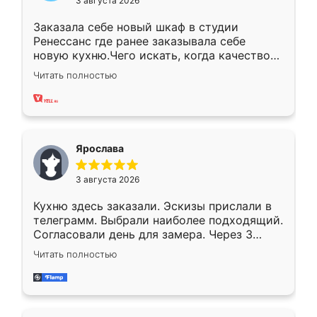
3 августа 2026
Заказала себе новый шкаф в студии
Ренессанс где ранее заказывала себе
новую кухню.Чего искать, когда качеством
вполне довольна. Служит кухня уже почти
Читать полностью
два года, нареканий нет.
Ярослава
3 августа 2026
Кухню здесь заказали. Эскизы прислали в
телеграмм. Выбрали наиболее подходящий.
Согласовали день для замера. Через 3
недели кухня была уже готова. Остались
Читать полностью
довольны работой. Спасибо Ренессанс
мебель за качественную работу!