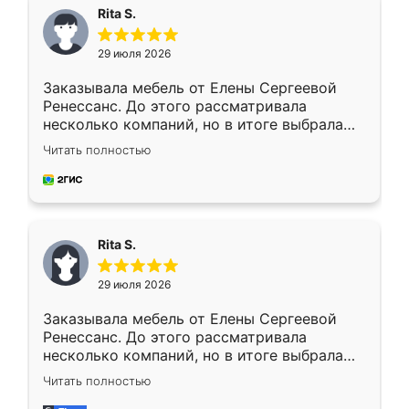
Rita S.
29 июля 2026
Заказывала мебель от Елены Сергеевой
Ренессанс. До этого рассматривала
несколько компаний, но в итоге выбрала
эту. Сначала обговорили условия, потом
Читать полностью
приехал замерщик, всё спокойно объяснил
и снял размеры. Изготовили в срок, с
доставкой тоже никаких проблем не
возникло. Сборку выполнили аккуратно,
мебель сразу встала на свое место без
Rita S.
каких-либо доработок. Качеством осталась
довольна, все выглядит так, как и ожидала.
29 июля 2026
Заказывала мебель от Елены Сергеевой
Ренессанс. До этого рассматривала
несколько компаний, но в итоге выбрала
эту. Сначала обговорили условия, потом
Читать полностью
приехал замерщик, всё спокойно объяснил