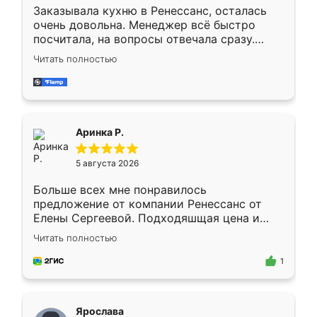
Заказывала кухню в Ренессанс, осталась
очень довольна. Менеджер всё быстро
посчитала, на вопросы отвечала сразу.
Замерщик приехал в субботу, подошёл к
Читать полностью
делу со всей ответственностью. Собрали
за день, ребята работали аккуратно, даже
пыли почти не было. Качество отличное,
ящики ходят плавно, ничего не скрипит.
Всё подошло как влитое.
Аринка Р.
5 августа 2026
Больше всех мне понравилось
предложение от компании Ренессанс от
Елены Сергеевой. Подходяшщая цена и
короткие сроки изготовления. Приехавший
Читать полностью
для замера сотрудник Владислав
предложил по моему эскизу самый
1
подходящий вариант шкафа. Немного его
видоизменил, получилось даже лучше, чем
я хотела.
Ярослава