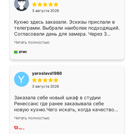
3 августа 2026
Кухню здесь заказали. Эскизы прислали в
телеграмм. Выбрали наиболее подходящий.
Согласовали день для замера. Через 3
недели кухня была уже готова. Остались
Читать полностью
довольны работой. Спасибо Ренессанс
мебель за качественную работу!
yaroslava1986
3 августа 2026
Заказала себе новый шкаф в студии
Ренессанс где ранее заказывала себе
новую кухню.Чего искать, когда качеством
вполне довольна. Служит кухня уже почти
Читать полностью
два года, нареканий нет.