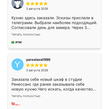
3 августа 2026
Кухню здесь заказали. Эскизы прислали в
телеграмм. Выбрали наиболее подходящий.
Согласовали день для замера. Через 3
недели кухня была уже готова. Остались
Читать полностью
довольны работой. Спасибо Ренессанс
мебель за качественную работу!
yaroslava1986
3 августа 2026
Заказала себе новый шкаф в студии
Ренессанс где ранее заказывала себе
новую кухню.Чего искать, когда качеством
вполне довольна. Служит кухня уже почти
Читать полностью
два года, нареканий нет.