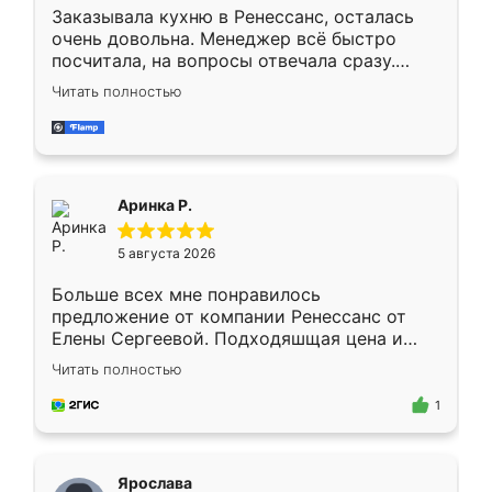
Заказывала кухню в Ренессанс, осталась
очень довольна. Менеджер всё быстро
посчитала, на вопросы отвечала сразу.
Замерщик приехал в субботу, подошёл к
Читать полностью
делу со всей ответственностью. Собрали
за день, ребята работали аккуратно, даже
пыли почти не было. Качество отличное,
ящики ходят плавно, ничего не скрипит.
Всё подошло как влитое.
Аринка Р.
5 августа 2026
Больше всех мне понравилось
предложение от компании Ренессанс от
Елены Сергеевой. Подходяшщая цена и
короткие сроки изготовления. Приехавший
Читать полностью
для замера сотрудник Владислав
предложил по моему эскизу самый
1
подходящий вариант шкафа. Немного его
видоизменил, получилось даже лучше, чем
я хотела.
Ярослава