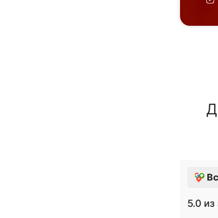
Д
Вс
5.0
из 