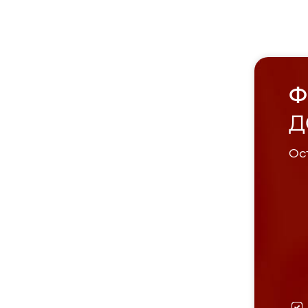
Ф
Д
Ост