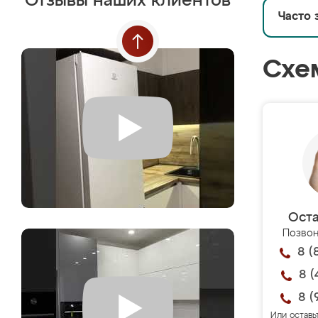
Отзывы наших клиентов
Часто 
Схе
Оста
Позвон
8 (
8 (
8 (
Или оставь