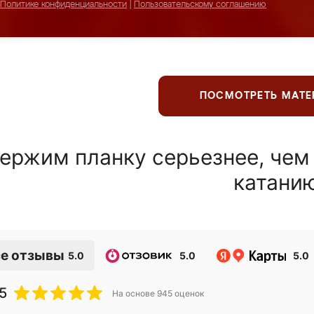
Политике конфиденциальности
|
Пользовательскому соглашению
ПОСМОТРЕТЬ МАТ
ержим планку серьезнее, чем
катани
е отзывы
5.0
5.0
5.0
5
На основе
945
оценок