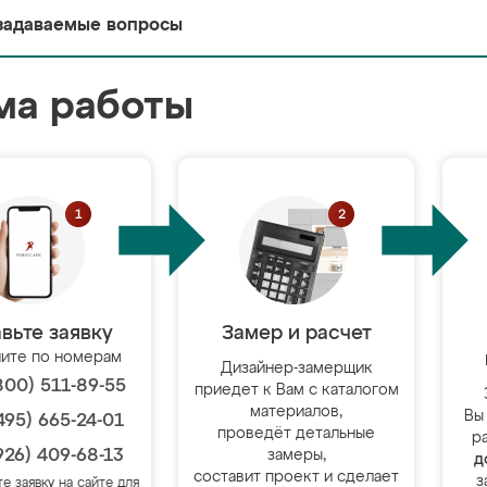
задаваемые вопросы
ма работы
вьте заявку
Замер и расчет
ите по номерам
Дизайнер-замерщик
800) 511-89-55
приедет к Вам с каталогом
материалов,
Вы
495) 665-24-01
проведёт детальные
р
926) 409-68-13
замеры,
д
составит проект и сделает
з
те заявку на сайте для