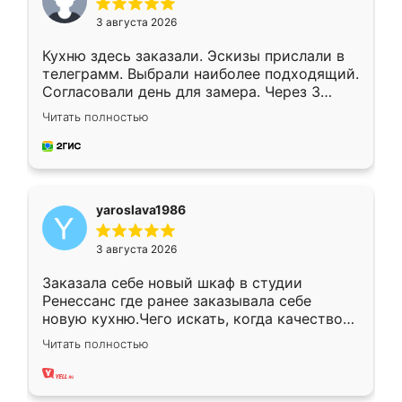
3 августа 2026
Кухню здесь заказали. Эскизы прислали в
телеграмм. Выбрали наиболее подходящий.
Согласовали день для замера. Через 3
недели кухня была уже готова. Остались
Читать полностью
довольны работой. Спасибо Ренессанс
мебель за качественную работу!
yaroslava1986
3 августа 2026
Заказала себе новый шкаф в студии
Ренессанс где ранее заказывала себе
новую кухню.Чего искать, когда качеством
вполне довольна. Служит кухня уже почти
Читать полностью
два года, нареканий нет.