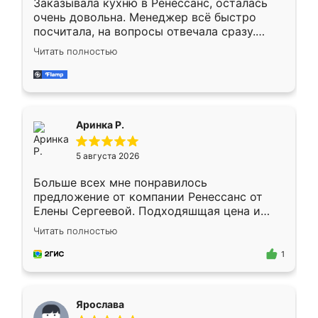
Заказывала кухню в Ренессанс, осталась
очень довольна. Менеджер всё быстро
посчитала, на вопросы отвечала сразу.
Замерщик приехал в субботу, подошёл к
Читать полностью
делу со всей ответственностью. Собрали
за день, ребята работали аккуратно, даже
пыли почти не было. Качество отличное,
ящики ходят плавно, ничего не скрипит.
Всё подошло как влитое.
Аринка Р.
5 августа 2026
Больше всех мне понравилось
предложение от компании Ренессанс от
Елены Сергеевой. Подходяшщая цена и
короткие сроки изготовления. Приехавший
Читать полностью
для замера сотрудник Владислав
предложил по моему эскизу самый
1
подходящий вариант шкафа. Немного его
видоизменил, получилось даже лучше, чем
я хотела.
Ярослава