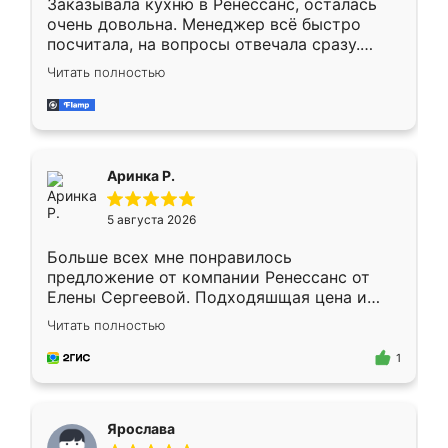
Заказывала кухню в Ренессанс, осталась
очень довольна. Менеджер всё быстро
посчитала, на вопросы отвечала сразу.
Замерщик приехал в субботу, подошёл к
Читать полностью
делу со всей ответственностью. Собрали
за день, ребята работали аккуратно, даже
пыли почти не было. Качество отличное,
ящики ходят плавно, ничего не скрипит.
Всё подошло как влитое.
Аринка Р.
5 августа 2026
Больше всех мне понравилось
предложение от компании Ренессанс от
Елены Сергеевой. Подходяшщая цена и
короткие сроки изготовления. Приехавший
Читать полностью
для замера сотрудник Владислав
предложил по моему эскизу самый
1
подходящий вариант шкафа. Немного его
видоизменил, получилось даже лучше, чем
я хотела.
Ярослава