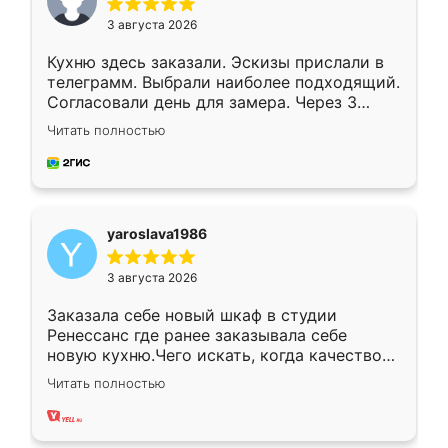
3 августа 2026
Кухню здесь заказали. Эскизы прислали в
телеграмм. Выбрали наиболее подходящий.
Согласовали день для замера. Через 3
недели кухня была уже готова. Остались
Читать полностью
довольны работой. Спасибо Ренессанс
мебель за качественную работу!
yaroslava1986
3 августа 2026
Заказала себе новый шкаф в студии
Ренессанс где ранее заказывала себе
новую кухню.Чего искать, когда качеством
вполне довольна. Служит кухня уже почти
Читать полностью
два года, нареканий нет.