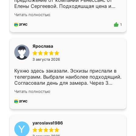
предложение от компании Ренессанс от
Елены Сергеевой. Подходяшщая цена и
короткие сроки изготовления. Приехавший
Читать полностью
для замера сотрудник Владислав
предложил по моему эскизу самый
1
подходящий вариант шкафа. Немного его
видоизменил, получилось даже лучше, чем
я хотела.
Ярослава
3 августа 2026
Кухню здесь заказали. Эскизы прислали в
телеграмм. Выбрали наиболее подходящий.
Согласовали день для замера. Через 3
недели кухня была уже готова. Остались
Читать полностью
довольны работой. Спасибо Ренессанс
мебель за качественную работу!
yaroslava1986