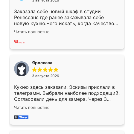
3 августа 2026
Заказала себе новый шкаф в студии
Ренессанс где ранее заказывала себе
новую кухню.Чего искать, когда качеством
вполне довольна. Служит кухня уже почти
Читать полностью
два года, нареканий нет.
Ярослава
3 августа 2026
Кухню здесь заказали. Эскизы прислали в
телеграмм. Выбрали наиболее подходящий.
Согласовали день для замера. Через 3
недели кухня была уже готова. Остались
Читать полностью
довольны работой. Спасибо Ренессанс
мебель за качественную работу!