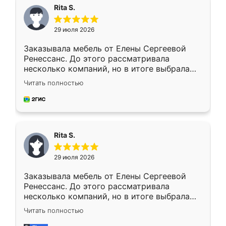
Rita S.
29 июля 2026
Заказывала мебель от Елены Сергеевой
Ренессанс. До этого рассматривала
несколько компаний, но в итоге выбрала
эту. Сначала обговорили условия, потом
Читать полностью
приехал замерщик, всё спокойно объяснил
и снял размеры. Изготовили в срок, с
доставкой тоже никаких проблем не
возникло. Сборку выполнили аккуратно,
мебель сразу встала на свое место без
Rita S.
каких-либо доработок. Качеством осталась
довольна, все выглядит так, как и ожидала.
29 июля 2026
Заказывала мебель от Елены Сергеевой
Ренессанс. До этого рассматривала
несколько компаний, но в итоге выбрала
эту. Сначала обговорили условия, потом
Читать полностью
приехал замерщик, всё спокойно объяснил