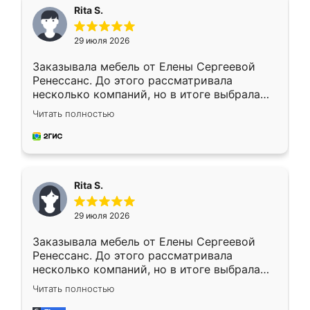
Rita S.
29 июля 2026
Заказывала мебель от Елены Сергеевой
Ренессанс. До этого рассматривала
несколько компаний, но в итоге выбрала
эту. Сначала обговорили условия, потом
Читать полностью
приехал замерщик, всё спокойно объяснил
и снял размеры. Изготовили в срок, с
доставкой тоже никаких проблем не
возникло. Сборку выполнили аккуратно,
мебель сразу встала на свое место без
Rita S.
каких-либо доработок. Качеством осталась
довольна, все выглядит так, как и ожидала.
29 июля 2026
Заказывала мебель от Елены Сергеевой
Ренессанс. До этого рассматривала
несколько компаний, но в итоге выбрала
эту. Сначала обговорили условия, потом
Читать полностью
приехал замерщик, всё спокойно объяснил