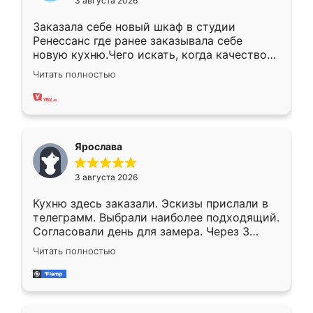
3 августа 2026
Заказала себе новый шкаф в студии
Ренессанс где ранее заказывала себе
новую кухню.Чего искать, когда качеством
вполне довольна. Служит кухня уже почти
Читать полностью
два года, нареканий нет.
Ярослава
3 августа 2026
Кухню здесь заказали. Эскизы прислали в
телеграмм. Выбрали наиболее подходящий.
Согласовали день для замера. Через 3
недели кухня была уже готова. Остались
Читать полностью
довольны работой. Спасибо Ренессанс
мебель за качественную работу!