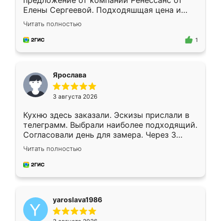
предложение от компании Ренессанс от
Елены Сергеевой. Подходяшщая цена и
короткие сроки изготовления. Приехавший
Читать полностью
для замера сотрудник Владислав
предложил по моему эскизу самый
1
подходящий вариант шкафа. Немного его
видоизменил, получилось даже лучше, чем
я хотела.
Ярослава
3 августа 2026
Кухню здесь заказали. Эскизы прислали в
телеграмм. Выбрали наиболее подходящий.
Согласовали день для замера. Через 3
недели кухня была уже готова. Остались
Читать полностью
довольны работой. Спасибо Ренессанс
мебель за качественную работу!
yaroslava1986