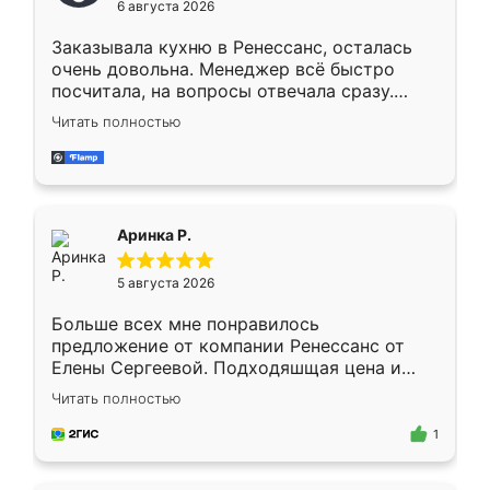
6 августа 2026
мебели буду заказывать только здесь.
Заказывала кухню в Ренессанс, осталась
очень довольна. Менеджер всё быстро
посчитала, на вопросы отвечала сразу.
Замерщик приехал в субботу, подошёл к
Читать полностью
делу со всей ответственностью. Собрали
за день, ребята работали аккуратно, даже
пыли почти не было. Качество отличное,
ящики ходят плавно, ничего не скрипит.
Всё подошло как влитое.
Аринка Р.
5 августа 2026
Больше всех мне понравилось
предложение от компании Ренессанс от
Елены Сергеевой. Подходяшщая цена и
короткие сроки изготовления. Приехавший
Читать полностью
для замера сотрудник Владислав
предложил по моему эскизу самый
1
подходящий вариант шкафа. Немного его
видоизменил, получилось даже лучше, чем