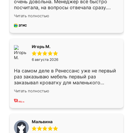
очень довольна. Менеджер всё быстро
посчитала, на вопросы отвечала сразу.
Замерщик приехал в субботу, подошёл к
Читать полностью
делу со всей ответственностью. Собрали
за день, ребята работали аккуратно, даже
пыли почти не было. Качество отличное,
ящики ходят плавно, ничего не скрипит.
Всё подошло как влитое.
Игорь М.
6 августа 2026
На самом деле в Ренессанс уже не первый
раз заказываю мебель первый раз
заказывал кроватку для маленького
ребёнка при его рождении ,во второй раз
Читать полностью
заказал шкаф-купе. По качеству очень
хорошее сборка достаточно быстрая,
также адекватные цены. До этого
сравнивал с разными конкурентами в этом
сегменте ,выбор у конкурентов куда
Мальвина
меньше, здесь же он более разнообразный.
Мне нравится ,если что-то потребуется из