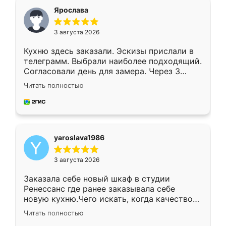
я хотела.
Ярослава
3 августа 2026
Кухню здесь заказали. Эскизы прислали в
телеграмм. Выбрали наиболее подходящий.
Согласовали день для замера. Через 3
недели кухня была уже готова. Остались
Читать полностью
довольны работой. Спасибо Ренессанс
мебель за качественную работу!
yaroslava1986
3 августа 2026
Заказала себе новый шкаф в студии
Ренессанс где ранее заказывала себе
новую кухню.Чего искать, когда качеством
вполне довольна. Служит кухня уже почти
Читать полностью
два года, нареканий нет.