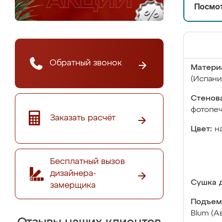
Посмот
Обратный звонок
Матери
(Испани
Стенова
фотопе
Заказать расчёт
Цвет:
н
Бесплатный вызов
дизайнера-
Сушка д
замерщика
Подъем
Blum (А