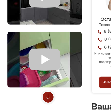
Оста
Позвон
8 (
8 (
8 (
Или оставь
ко
предвар
ОСТ
Ваша