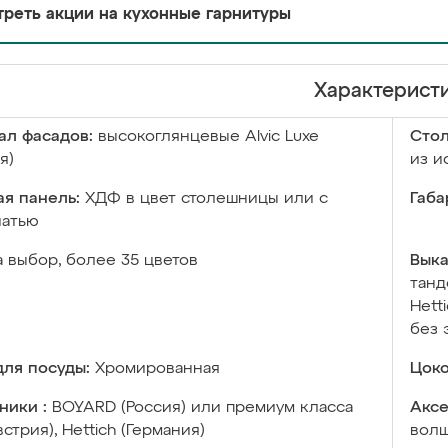
реть акции на кухонные гарнитуры
Характерист
ал фасадов:
высокоглянцевые Аlvic Luxe
Сто
я)
из и
я панель:
ХДФ в цвет столешницы или с
Габа
чатью
а выбор, более 35 цветов
Выка
танд
Hett
без 
ля посуды:
Хромированная
Цоко
ники :
BOYARD (Россия) или премиум класса
Аксе
встрия), Hettich (Германия)
волш