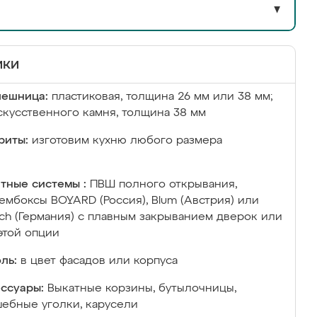
▼
ики
лешница:
пластиковая, толщина 26 мм или 38 мм;
скусственного камня, толщина 38 мм
риты:
изготовим кухню любого размера
тные системы :
ПВШ полного открывания,
ембоксы BOYARD (Россия), Blum (Австрия) или
ich (Германия) с плавным закрыванием дверок или
этой опции
ль:
в цвет фасадов или корпуса
ссуары:
Выкатные корзины, бутылочницы,
ебные уголки, карусели