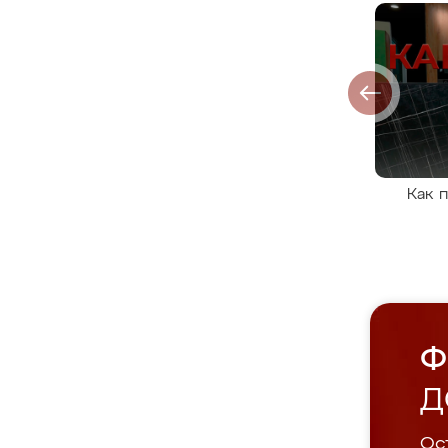
Как 
Ф
Д
Ост