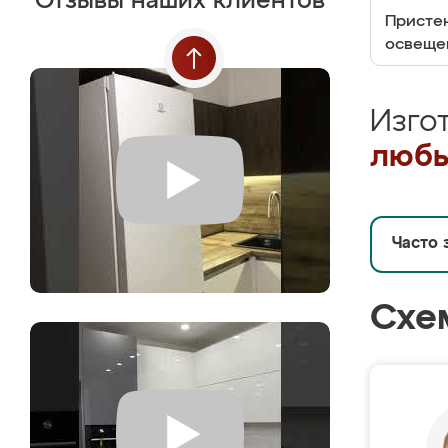
Отзывы наших клиентов
Пристен
освеще
Изго
любы
Часто 
Схе