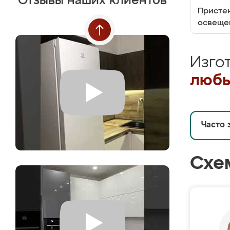
Отзывы наших клиентов
Пристен
освеще
Изго
любы
Часто 
Схе