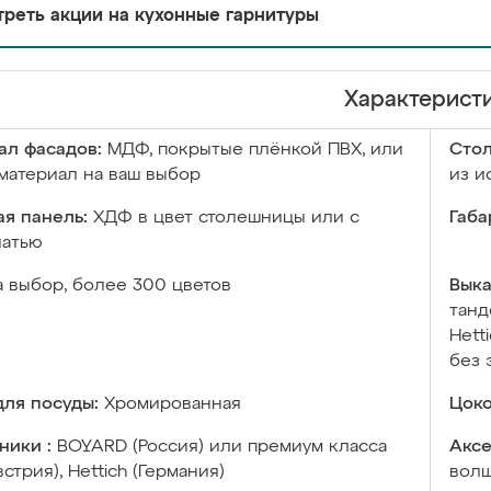
реть акции на кухонные гарнитуры
Характерист
ал фасадов:
МДФ, покрытые плёнкой ПВХ, или
Сто
материал на ваш выбор
из и
я панель:
ХДФ в цвет столешницы или с
Габа
чатью
а выбор, более 300 цветов
Выка
танд
Hett
без 
ля посуды:
Хромированная
Цоко
ники :
BOYARD (Россия) или премиум класса
Аксе
встрия), Hettich (Германия)
волш