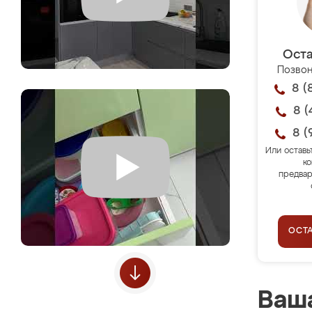
Оста
Позвон
8 (
8 (
8 (
Или оставь
ко
предвар
ОСТ
Ваша