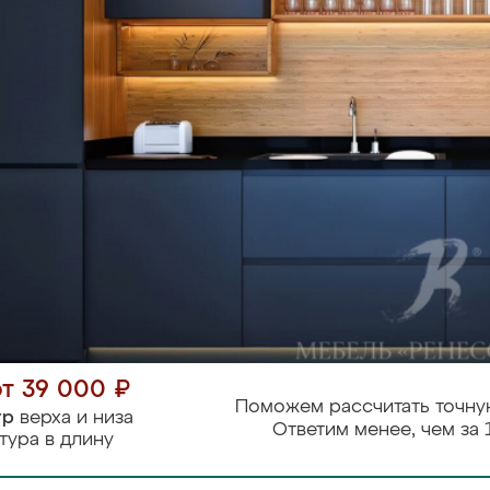
от 39 000 ₽
Поможем рассчитать точну
тр
верха и низа
Ответим менее, чем за 
тура в длину