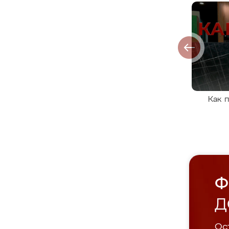
Как 
Ф
Д
Ост