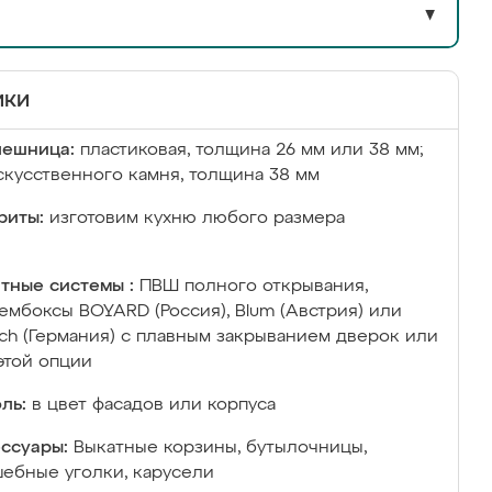
▼
ики
лешница:
пластиковая, толщина 26 мм или 38 мм;
скусственного камня, толщина 38 мм
риты:
изготовим кухню любого размера
тные системы :
ПВШ полного открывания,
ембоксы BOYARD (Россия), Blum (Австрия) или
ich (Германия) с плавным закрыванием дверок или
этой опции
ль:
в цвет фасадов или корпуса
ссуары:
Выкатные корзины, бутылочницы,
ебные уголки, карусели