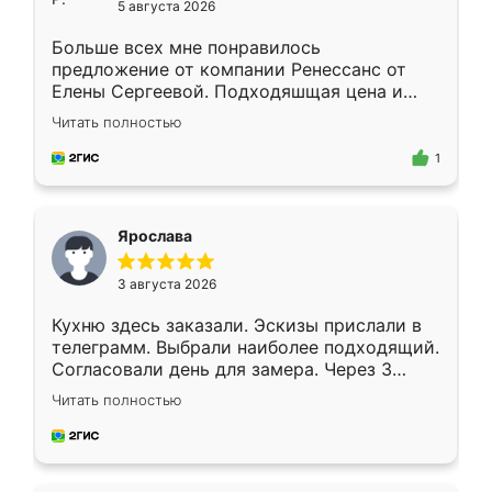
5 августа 2026
Больше всех мне понравилось
предложение от компании Ренессанс от
Елены Сергеевой. Подходяшщая цена и
короткие сроки изготовления. Приехавший
Читать полностью
для замера сотрудник Владислав
предложил по моему эскизу самый
1
подходящий вариант шкафа. Немного его
видоизменил, получилось даже лучше, чем
я хотела.
Ярослава
3 августа 2026
Кухню здесь заказали. Эскизы прислали в
телеграмм. Выбрали наиболее подходящий.
Согласовали день для замера. Через 3
недели кухня была уже готова. Остались
Читать полностью
довольны работой. Спасибо Ренессанс
мебель за качественную работу!