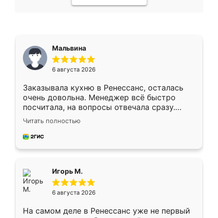
Мальвина
6 августа 2026
Заказывала кухню в Ренессанс, осталась
очень довольна. Менеджер всё быстро
посчитала, на вопросы отвечала сразу.
Замерщик приехал в субботу, подошёл к
Читать полностью
делу со всей ответственностью. Собрали
за день, ребята работали аккуратно, даже
пыли почти не было. Качество отличное,
ящики ходят плавно, ничего не скрипит.
Всё подошло как влитое.
Игорь М.
6 августа 2026
На самом деле в Ренессанс уже не первый