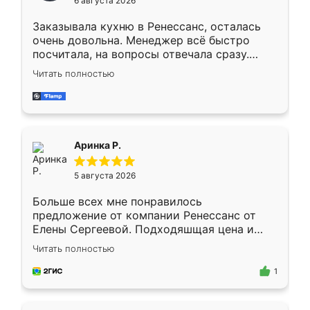
6 августа 2026
мебели буду заказывать только здесь.
Заказывала кухню в Ренессанс, осталась
очень довольна. Менеджер всё быстро
посчитала, на вопросы отвечала сразу.
Замерщик приехал в субботу, подошёл к
Читать полностью
делу со всей ответственностью. Собрали
за день, ребята работали аккуратно, даже
пыли почти не было. Качество отличное,
ящики ходят плавно, ничего не скрипит.
Всё подошло как влитое.
Аринка Р.
5 августа 2026
Больше всех мне понравилось
предложение от компании Ренессанс от
Елены Сергеевой. Подходяшщая цена и
короткие сроки изготовления. Приехавший
Читать полностью
для замера сотрудник Владислав
предложил по моему эскизу самый
1
подходящий вариант шкафа. Немного его
видоизменил, получилось даже лучше, чем