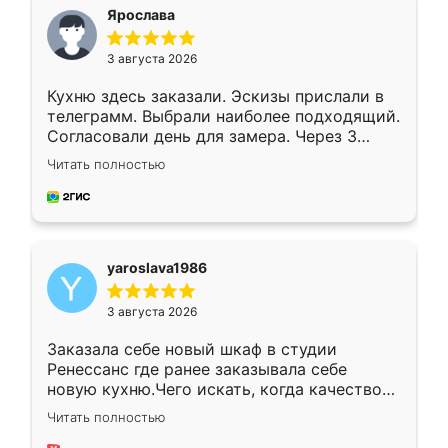
я хотела.
Ярослава
3 августа 2026
Кухню здесь заказали. Эскизы прислали в
телеграмм. Выбрали наиболее подходящий.
Согласовали день для замера. Через 3
недели кухня была уже готова. Остались
Читать полностью
довольны работой. Спасибо Ренессанс
мебель за качественную работу!
yaroslava1986
3 августа 2026
Заказала себе новый шкаф в студии
Ренессанс где ранее заказывала себе
новую кухню.Чего искать, когда качеством
вполне довольна. Служит кухня уже почти
Читать полностью
два года, нареканий нет.