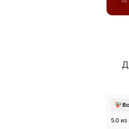
Д
Вс
5.0
из 