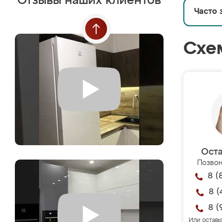
Отзывы наших клиентов
Часто 
Схе
Оста
Позвон
8 (
8 (
8 (
Или оставь