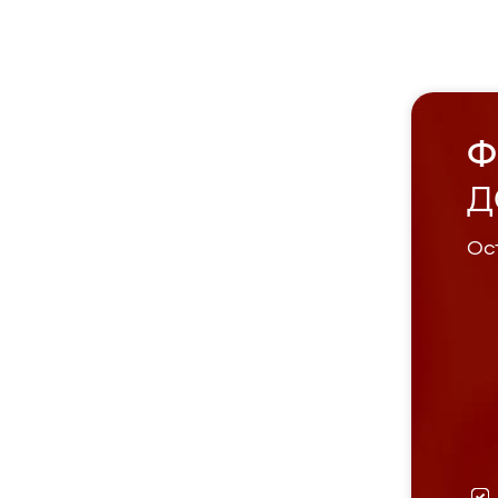
Ф
Д
Ост