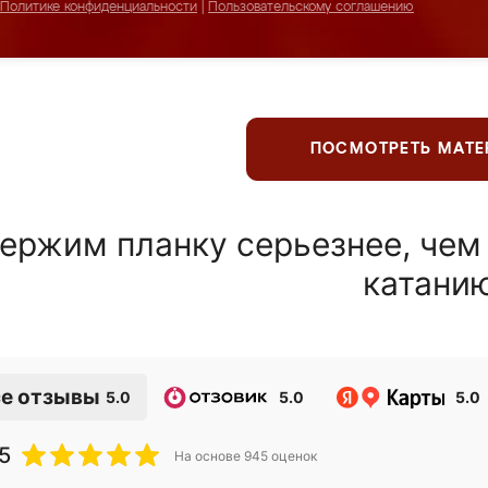
Политике конфиденциальности
|
Пользовательскому соглашению
ПОСМОТРЕТЬ МАТ
ержим планку серьезнее, чем
катани
е отзывы
5.0
5.0
5.0
5
На основе
945
оценок