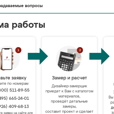
задаваемые вопросы
ма работы
вьте заявку
Замер и расчет
ите по номерам
Дизайнер-замерщик
800) 511-89-55
приедет к Вам с каталогом
материалов,
Вы
495) 665-24-01
проведёт детальные
р
926) 409-68-13
замеры,
д
составит проект и сделает
з
те заявку на сайте для