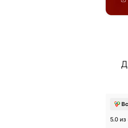
Д
Вс
5.0
из 