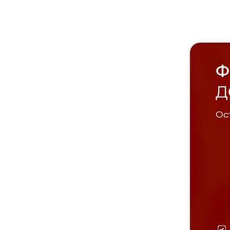
Ф
Д
Ост