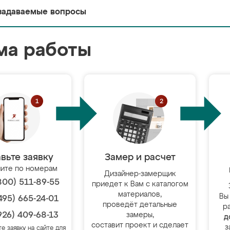
задаваемые вопросы
ма работы
вьте заявку
Замер и расчет
ите по номерам
Дизайнер-замерщик
800) 511-89-55
приедет к Вам с каталогом
материалов,
Вы
495) 665-24-01
проведёт детальные
р
926) 409-68-13
замеры,
д
составит проект и сделает
з
те заявку на сайте для