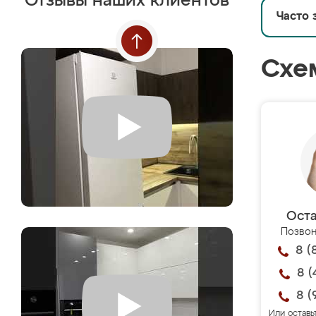
Отзывы наших клиентов
Часто 
Схе
Оста
Позвон
8 (
8 (
8 (
Или оставь