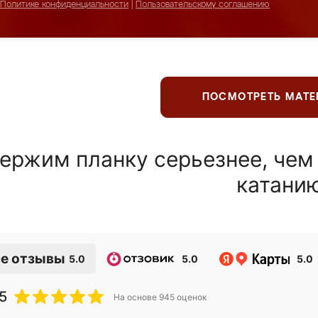
Политике конфиденциальности
|
Пользовательскому соглашению
ПОСМОТРЕТЬ МАТ
ержим планку серьезнее, чем
катани
е отзывы
5.0
5.0
5.0
5
На основе
945
оценок