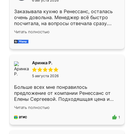
6 августа 2026
мебели буду заказывать только здесь.
Заказывала кухню в Ренессанс, осталась
очень довольна. Менеджер всё быстро
посчитала, на вопросы отвечала сразу.
Замерщик приехал в субботу, подошёл к
Читать полностью
делу со всей ответственностью. Собрали
за день, ребята работали аккуратно, даже
пыли почти не было. Качество отличное,
ящики ходят плавно, ничего не скрипит.
Всё подошло как влитое.
Аринка Р.
5 августа 2026
Больше всех мне понравилось
предложение от компании Ренессанс от
Елены Сергеевой. Подходяшщая цена и
короткие сроки изготовления. Приехавший
Читать полностью
для замера сотрудник Владислав
предложил по моему эскизу самый
1
подходящий вариант шкафа. Немного его
видоизменил, получилось даже лучше, чем