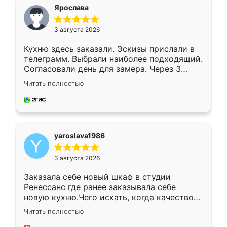
я хотела.
Ярослава
3 августа 2026
Кухню здесь заказали. Эскизы прислали в
телеграмм. Выбрали наиболее подходящий.
Согласовали день для замера. Через 3
недели кухня была уже готова. Остались
Читать полностью
довольны работой. Спасибо Ренессанс
мебель за качественную работу!
yaroslava1986
3 августа 2026
Заказала себе новый шкаф в студии
Ренессанс где ранее заказывала себе
новую кухню.Чего искать, когда качеством
вполне довольна. Служит кухня уже почти
Читать полностью
два года, нареканий нет.