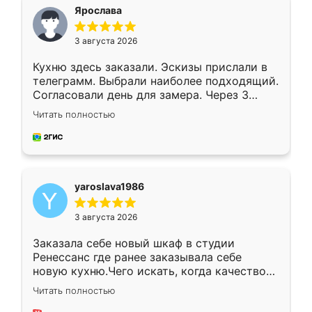
я хотела.
Ярослава
3 августа 2026
Кухню здесь заказали. Эскизы прислали в
телеграмм. Выбрали наиболее подходящий.
Согласовали день для замера. Через 3
недели кухня была уже готова. Остались
Читать полностью
довольны работой. Спасибо Ренессанс
мебель за качественную работу!
yaroslava1986
3 августа 2026
Заказала себе новый шкаф в студии
Ренессанс где ранее заказывала себе
новую кухню.Чего искать, когда качеством
вполне довольна. Служит кухня уже почти
Читать полностью
два года, нареканий нет.