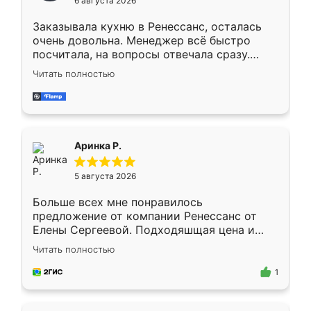
6 августа 2026
мебели буду заказывать только здесь.
Заказывала кухню в Ренессанс, осталась
очень довольна. Менеджер всё быстро
посчитала, на вопросы отвечала сразу.
Замерщик приехал в субботу, подошёл к
Читать полностью
делу со всей ответственностью. Собрали
за день, ребята работали аккуратно, даже
пыли почти не было. Качество отличное,
ящики ходят плавно, ничего не скрипит.
Всё подошло как влитое.
Аринка Р.
5 августа 2026
Больше всех мне понравилось
предложение от компании Ренессанс от
Елены Сергеевой. Подходяшщая цена и
короткие сроки изготовления. Приехавший
Читать полностью
для замера сотрудник Владислав
предложил по моему эскизу самый
1
подходящий вариант шкафа. Немного его
видоизменил, получилось даже лучше, чем