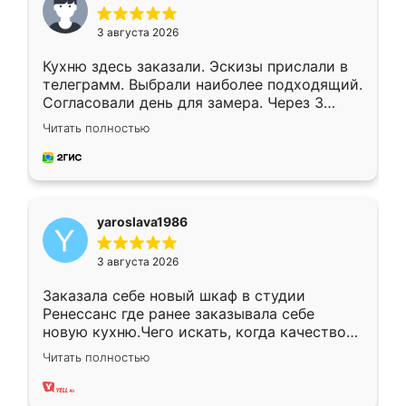
3 августа 2026
Кухню здесь заказали. Эскизы прислали в
телеграмм. Выбрали наиболее подходящий.
Согласовали день для замера. Через 3
недели кухня была уже готова. Остались
Читать полностью
довольны работой. Спасибо Ренессанс
мебель за качественную работу!
yaroslava1986
3 августа 2026
Заказала себе новый шкаф в студии
Ренессанс где ранее заказывала себе
новую кухню.Чего искать, когда качеством
вполне довольна. Служит кухня уже почти
Читать полностью
два года, нареканий нет.