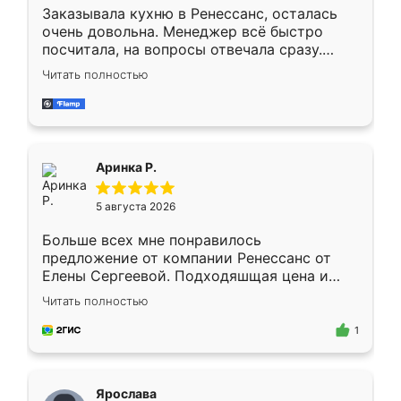
Заказывала кухню в Ренессанс, осталась
очень довольна. Менеджер всё быстро
посчитала, на вопросы отвечала сразу.
Замерщик приехал в субботу, подошёл к
Читать полностью
делу со всей ответственностью. Собрали
за день, ребята работали аккуратно, даже
пыли почти не было. Качество отличное,
ящики ходят плавно, ничего не скрипит.
Всё подошло как влитое.
Аринка Р.
5 августа 2026
Больше всех мне понравилось
предложение от компании Ренессанс от
Елены Сергеевой. Подходяшщая цена и
короткие сроки изготовления. Приехавший
Читать полностью
для замера сотрудник Владислав
предложил по моему эскизу самый
1
подходящий вариант шкафа. Немного его
видоизменил, получилось даже лучше, чем
я хотела.
Ярослава