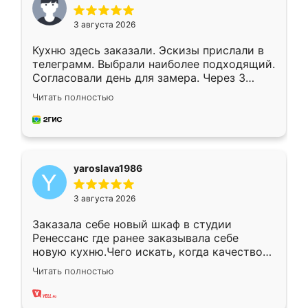
3 августа 2026
Кухню здесь заказали. Эскизы прислали в
телеграмм. Выбрали наиболее подходящий.
Согласовали день для замера. Через 3
недели кухня была уже готова. Остались
Читать полностью
довольны работой. Спасибо Ренессанс
мебель за качественную работу!
yaroslava1986
3 августа 2026
Заказала себе новый шкаф в студии
Ренессанс где ранее заказывала себе
новую кухню.Чего искать, когда качеством
вполне довольна. Служит кухня уже почти
Читать полностью
два года, нареканий нет.