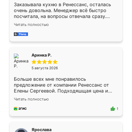
Заказывала кухню в Ренессанс, осталась
очень довольна. Менеджер всё быстро
посчитала, на вопросы отвечала сразу.
Замерщик приехал в субботу, подошёл к
Читать полностью
делу со всей ответственностью. Собрали
за день, ребята работали аккуратно, даже
пыли почти не было. Качество отличное,
ящики ходят плавно, ничего не скрипит.
Всё подошло как влитое.
Аринка Р.
5 августа 2026
Больше всех мне понравилось
предложение от компании Ренессанс от
Елены Сергеевой. Подходяшщая цена и
короткие сроки изготовления. Приехавший
Читать полностью
для замера сотрудник Владислав
предложил по моему эскизу самый
1
подходящий вариант шкафа. Немного его
видоизменил, получилось даже лучше, чем
я хотела.
Ярослава