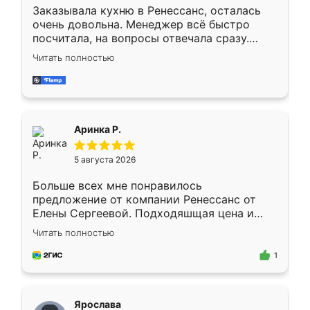
Заказывала кухню в Ренессанс, осталась
очень довольна. Менеджер всё быстро
посчитала, на вопросы отвечала сразу.
Замерщик приехал в субботу, подошёл к
Читать полностью
делу со всей ответственностью. Собрали
за день, ребята работали аккуратно, даже
пыли почти не было. Качество отличное,
ящики ходят плавно, ничего не скрипит.
Всё подошло как влитое.
Аринка Р.
5 августа 2026
Больше всех мне понравилось
предложение от компании Ренессанс от
Елены Сергеевой. Подходяшщая цена и
короткие сроки изготовления. Приехавший
Читать полностью
для замера сотрудник Владислав
предложил по моему эскизу самый
1
подходящий вариант шкафа. Немного его
видоизменил, получилось даже лучше, чем
я хотела.
Ярослава