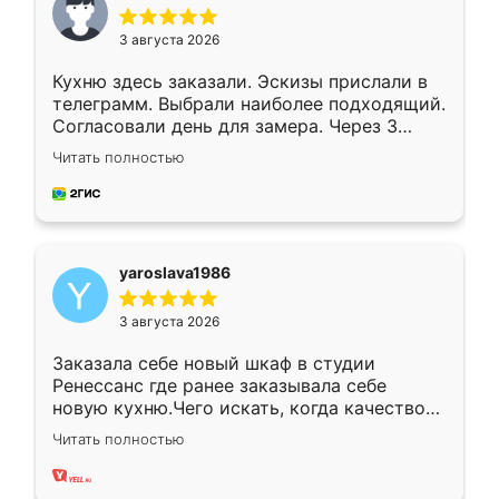
3 августа 2026
Кухню здесь заказали. Эскизы прислали в
телеграмм. Выбрали наиболее подходящий.
Согласовали день для замера. Через 3
недели кухня была уже готова. Остались
Читать полностью
довольны работой. Спасибо Ренессанс
мебель за качественную работу!
yaroslava1986
3 августа 2026
Заказала себе новый шкаф в студии
Ренессанс где ранее заказывала себе
новую кухню.Чего искать, когда качеством
вполне довольна. Служит кухня уже почти
Читать полностью
два года, нареканий нет.