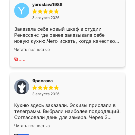
yaroslava1986
3 августа 2026
Заказала себе новый шкаф в студии
Ренессанс где ранее заказывала себе
новую кухню.Чего искать, когда качеством
вполне довольна. Служит кухня уже почти
Читать полностью
два года, нареканий нет.
Ярослава
3 августа 2026
Кухню здесь заказали. Эскизы прислали в
телеграмм. Выбрали наиболее подходящий.
Согласовали день для замера. Через 3
недели кухня была уже готова. Остались
Читать полностью
довольны работой. Спасибо Ренессанс