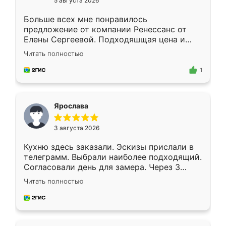
5 августа 2026
Больше всех мне понравилось
предложение от компании Ренессанс от
Елены Сергеевой. Подходяшщая цена и
короткие сроки изготовления. Приехавший
Читать полностью
для замера сотрудник Владислав
предложил по моему эскизу самый
1
подходящий вариант шкафа. Немного его
видоизменил, получилось даже лучше, чем
я хотела.
Ярослава
3 августа 2026
Кухню здесь заказали. Эскизы прислали в
телеграмм. Выбрали наиболее подходящий.
Согласовали день для замера. Через 3
недели кухня была уже готова. Остались
Читать полностью
довольны работой. Спасибо Ренессанс
мебель за качественную работу!