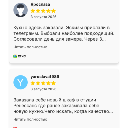
я хотела.
Ярослава
3 августа 2026
Кухню здесь заказали. Эскизы прислали в
телеграмм. Выбрали наиболее подходящий.
Согласовали день для замера. Через 3
недели кухня была уже готова. Остались
Читать полностью
довольны работой. Спасибо Ренессанс
мебель за качественную работу!
yaroslava1986
3 августа 2026
Заказала себе новый шкаф в студии
Ренессанс где ранее заказывала себе
новую кухню.Чего искать, когда качеством
вполне довольна. Служит кухня уже почти
Читать полностью
два года, нареканий нет.