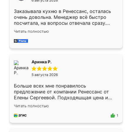
6 августа 2026
мебели буду заказывать только здесь.
Заказывала кухню в Ренессанс, осталась
очень довольна. Менеджер всё быстро
посчитала, на вопросы отвечала сразу.
Замерщик приехал в субботу, подошёл к
Читать полностью
делу со всей ответственностью. Собрали
за день, ребята работали аккуратно, даже
пыли почти не было. Качество отличное,
ящики ходят плавно, ничего не скрипит.
Всё подошло как влитое.
Аринка Р.
5 августа 2026
Больше всех мне понравилось
предложение от компании Ренессанс от
Елены Сергеевой. Подходяшщая цена и
короткие сроки изготовления. Приехавший
Читать полностью
для замера сотрудник Владислав
предложил по моему эскизу самый
1
подходящий вариант шкафа. Немного его
видоизменил, получилось даже лучше, чем