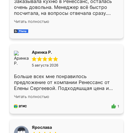
Заказывала кухню в Ренессанс, осталась
очень довольна. Менеджер всё быстро
посчитала, на вопросы отвечала сразу.
Замерщик приехал в субботу, подошёл к
Читать полностью
делу со всей ответственностью. Собрали
за день, ребята работали аккуратно, даже
пыли почти не было. Качество отличное,
ящики ходят плавно, ничего не скрипит.
Всё подошло как влитое.
Аринка Р.
5 августа 2026
Больше всех мне понравилось
предложение от компании Ренессанс от
Елены Сергеевой. Подходяшщая цена и
короткие сроки изготовления. Приехавший
Читать полностью
для замера сотрудник Владислав
предложил по моему эскизу самый
1
подходящий вариант шкафа. Немного его
видоизменил, получилось даже лучше, чем
я хотела.
Ярослава