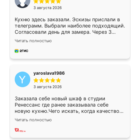
3 августа 2026
Кухню здесь заказали. Эскизы прислали в
телеграмм. Выбрали наиболее подходящий.
Согласовали день для замера. Через 3
недели кухня была уже готова. Остались
Читать полностью
довольны работой. Спасибо Ренессанс
мебель за качественную работу!
yaroslava1986
3 августа 2026
Заказала себе новый шкаф в студии
Ренессанс где ранее заказывала себе
новую кухню.Чего искать, когда качеством
вполне довольна. Служит кухня уже почти
Читать полностью
два года, нареканий нет.