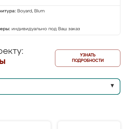
итура:
Boyard, Blum
еры:
индивидуально под Ваш заказ
екту:
УЗНАТЬ
лы
ПОДРОБНОСТИ
▼