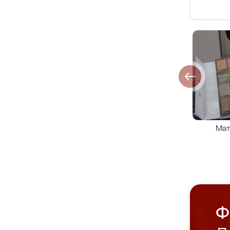
Мат
Ф