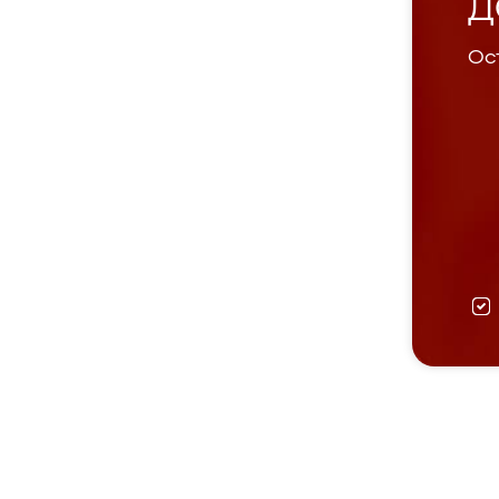
Д
Ост