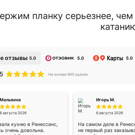
ержим планку серьезнее, чем
катани
е отзывы
5.0
5.0
5.0
5
На основе
945
оценок
Мальвина
Игорь М.
6 августа 2026
6 августа 2026
ала кухню в Ренессанс,
На самом деле в Ренес
ь очень довольна.
не первый раз заказыв