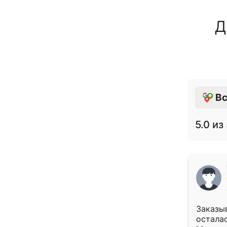
Д
Вс
5.0
из 
Заказыв
осталас