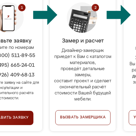
вьте заявку
Замер и расчет
ите по номерам
Дизайнер-замерщик
800) 511-89-55
приедет к Вам с каталогом
материалов,
Вы
495) 665-24-01
проведёт детальные
р
926) 409-68-13
замеры,
д
составит проект и сделает
з
те заявку на сайте для
окончательный расчёт
нсультации и
стоимости Вашей будущей
ительного расчёта
стоимости.
мебели.
ВЫЗВАТЬ ЗАМЕРЩИКА
АВИТЬ ЗАЯВКУ