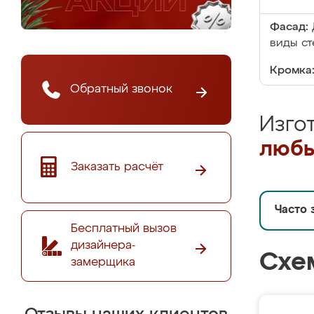
Фасад:
виды ст
Кромка
Обратный звонок
Изго
любы
Заказать расчёт
Часто 
Бесплатный вызов
дизайнера-
Схе
замерщика