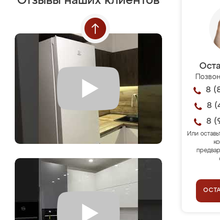
Отзывы наших клиентов
Оста
Позвон
8 (
8 (
8 (
Или оставь
ко
предвар
ОСТ