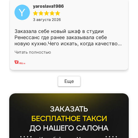
yaroslava1986
3 августа 2026
Заказала себе новый шкаф в студии
Ренессанс где ранее заказывала себе
новую кухню.Чего искать, когда качеством
вполне довольна. Служит кухня уже почти
Читать полностью
два года, нареканий нет.
Еще
ЗАКАЗАТЬ
БЕСПЛАТНОЕ ТАКСИ
ДО НАШЕГО САЛОНА