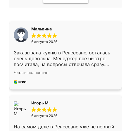
Мальвина
6 августа 2026
Заказывала кухню в Ренессанс, осталась
очень довольна. Менеджер всё быстро
посчитала, на вопросы отвечала сразу.
Замерщик приехал в субботу, подошёл к
Читать полностью
делу со всей ответственностью. Собрали
за день, ребята работали аккуратно, даже
пыли почти не было. Качество отличное,
ящики ходят плавно, ничего не скрипит.
Всё подошло как влитое.
Игорь М.
6 августа 2026
На самом деле в Ренессанс уже не первый