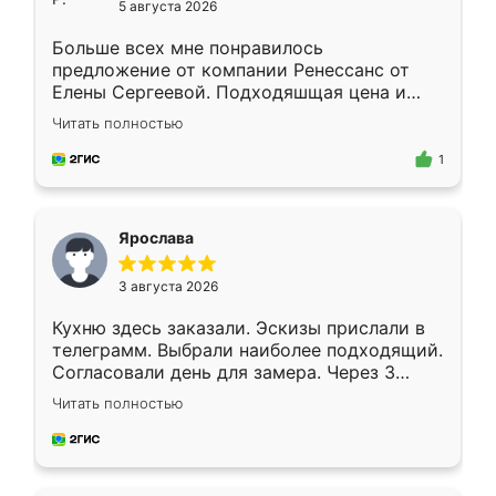
5 августа 2026
Больше всех мне понравилось
предложение от компании Ренессанс от
Елены Сергеевой. Подходяшщая цена и
короткие сроки изготовления. Приехавший
Читать полностью
для замера сотрудник Владислав
предложил по моему эскизу самый
1
подходящий вариант шкафа. Немного его
видоизменил, получилось даже лучше, чем
я хотела.
Ярослава
3 августа 2026
Кухню здесь заказали. Эскизы прислали в
телеграмм. Выбрали наиболее подходящий.
Согласовали день для замера. Через 3
недели кухня была уже готова. Остались
Читать полностью
довольны работой. Спасибо Ренессанс
мебель за качественную работу!