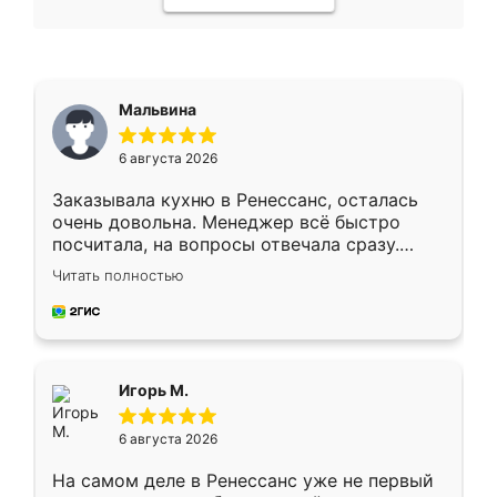
Мальвина
6 августа 2026
Заказывала кухню в Ренессанс, осталась
очень довольна. Менеджер всё быстро
посчитала, на вопросы отвечала сразу.
Замерщик приехал в субботу, подошёл к
Читать полностью
делу со всей ответственностью. Собрали
за день, ребята работали аккуратно, даже
пыли почти не было. Качество отличное,
ящики ходят плавно, ничего не скрипит.
Всё подошло как влитое.
Игорь М.
6 августа 2026
На самом деле в Ренессанс уже не первый