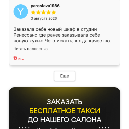
yaroslava1986
3 августа 2026
Заказала себе новый шкаф в студии
Ренессанс где ранее заказывала себе
новую кухню.Чего искать, когда качеством
вполне довольна. Служит кухня уже почти
Читать полностью
два года, нареканий нет.
Еще
ЗАКАЗАТЬ
БЕСПЛАТНОЕ ТАКСИ
ДО НАШЕГО САЛОНА