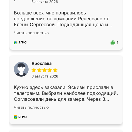
5 августа 2026
Больше всех мне понравилось
предложение от компании Ренессанс от
Елены Сергеевой. Подходяшщая цена и
короткие сроки изготовления. Приехавший
Читать полностью
для замера сотрудник Владислав
предложил по моему эскизу самый
1
подходящий вариант шкафа. Немного его
видоизменил, получилось даже лучше, чем
я хотела.
Ярослава
3 августа 2026
Кухню здесь заказали. Эскизы прислали в
телеграмм. Выбрали наиболее подходящий.
Согласовали день для замера. Через 3
недели кухня была уже готова. Остались
Читать полностью
довольны работой. Спасибо Ренессанс
мебель за качественную работу!