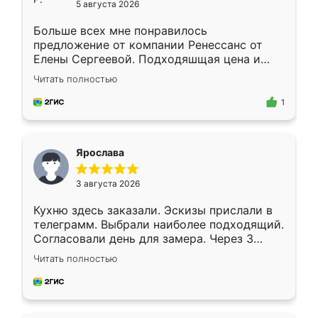
5 августа 2026
Больше всех мне понравилось
предложение от компании Ренессанс от
Елены Сергеевой. Подходяшщая цена и
короткие сроки изготовления. Приехавший
Читать полностью
для замера сотрудник Владислав
предложил по моему эскизу самый
1
подходящий вариант шкафа. Немного его
видоизменил, получилось даже лучше, чем
я хотела.
Ярослава
3 августа 2026
Кухню здесь заказали. Эскизы прислали в
телеграмм. Выбрали наиболее подходящий.
Согласовали день для замера. Через 3
недели кухня была уже готова. Остались
Читать полностью
довольны работой. Спасибо Ренессанс
мебель за качественную работу!