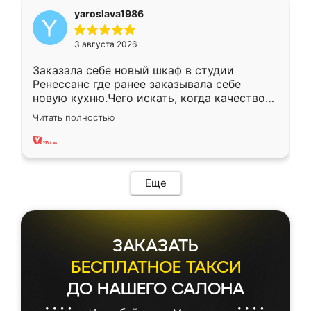
yaroslava1986
3 августа 2026
Заказала себе новый шкаф в студии
Ренессанс где ранее заказывала себе
новую кухню.Чего искать, когда качеством
вполне довольна. Служит кухня уже почти
Читать полностью
два года, нареканий нет.
Еще
ЗАКАЗАТЬ
БЕСПЛАТНОЕ ТАКСИ
ДО НАШЕГО САЛОНА