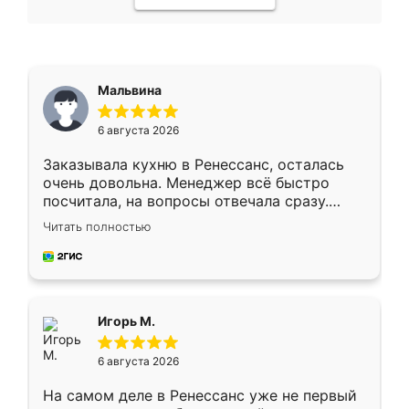
Мальвина
6 августа 2026
Заказывала кухню в Ренессанс, осталась
очень довольна. Менеджер всё быстро
посчитала, на вопросы отвечала сразу.
Замерщик приехал в субботу, подошёл к
Читать полностью
делу со всей ответственностью. Собрали
за день, ребята работали аккуратно, даже
пыли почти не было. Качество отличное,
ящики ходят плавно, ничего не скрипит.
Всё подошло как влитое.
Игорь М.
6 августа 2026
На самом деле в Ренессанс уже не первый