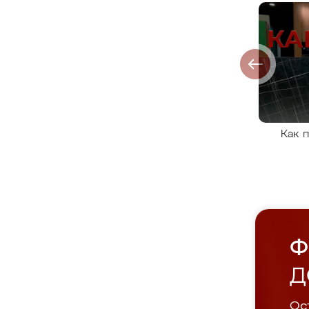
Как 
Ф
Д
Ост