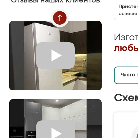
Отзывы наших клиентов
Пристен
освеще
Изго
любы
Часто 
Схе