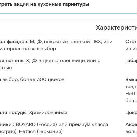
реть акции на кухонные гарнитуры
Характерист
ал фасадов:
МДФ, покрытые плёнкой ПВХ, или
Сто
материал на ваш выбор
из и
я панель:
ХДФ в цвет столешницы или с
Габа
чатью
а выбор, более 300 цветов
Выка
танд
Hett
без 
ля посуды:
Хромированная
Цоко
ники :
BOYARD (Россия) или премиум класса
Аксе
встрия), Hettich (Германия)
волш