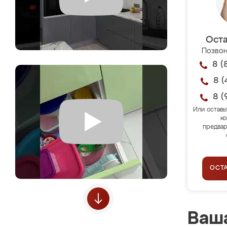
Оста
Позвон
8 (
8 (
8 (
Или оставь
ко
предвар
ОСТ
Ваша