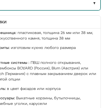
▼
ики
лешница:
пластиковая, толщина 26 мм или 38 мм;
скусственного камня, толщина 38 мм
риты:
изготовим кухню любого размера
тные системы :
ПВШ полного открывания,
ембоксы BOYARD (Россия), Blum (Австрия) или
ich (Германия) с плавным закрыванием дверок или
этой опции
ль:
в цвет фасадов или корпуса
ссуары:
Выкатные корзины, бутылочницы,
ебные уголки, карусели