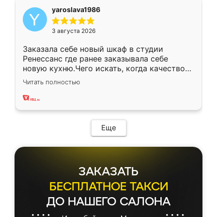
yaroslava1986
3 августа 2026
Заказала себе новый шкаф в студии
Ренессанс где ранее заказывала себе
новую кухню.Чего искать, когда качеством
вполне довольна. Служит кухня уже почти
Читать полностью
два года, нареканий нет.
Еще
ЗАКАЗАТЬ
БЕСПЛАТНОЕ ТАКСИ
ДО НАШЕГО САЛОНА