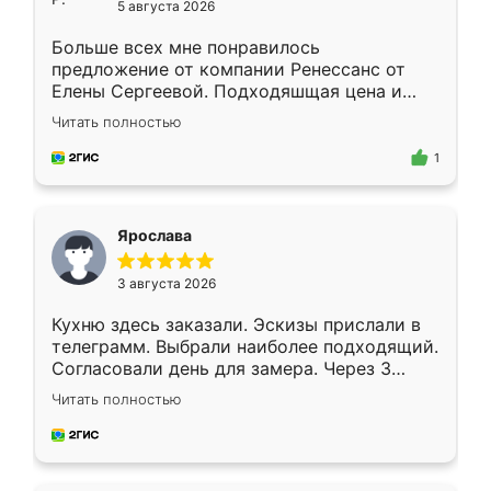
5 августа 2026
Больше всех мне понравилось
предложение от компании Ренессанс от
Елены Сергеевой. Подходяшщая цена и
короткие сроки изготовления. Приехавший
Читать полностью
для замера сотрудник Владислав
предложил по моему эскизу самый
1
подходящий вариант шкафа. Немного его
видоизменил, получилось даже лучше, чем
я хотела.
Ярослава
3 августа 2026
Кухню здесь заказали. Эскизы прислали в
телеграмм. Выбрали наиболее подходящий.
Согласовали день для замера. Через 3
недели кухня была уже готова. Остались
Читать полностью
довольны работой. Спасибо Ренессанс
мебель за качественную работу!