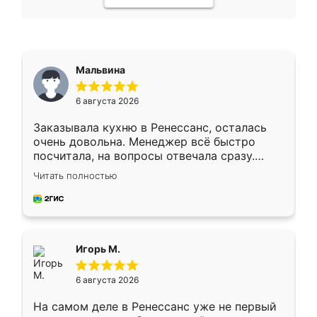
Мальвина
6 августа 2026
Заказывала кухню в Ренессанс, осталась
очень довольна. Менеджер всё быстро
посчитала, на вопросы отвечала сразу.
Замерщик приехал в субботу, подошёл к
Читать полностью
делу со всей ответственностью. Собрали
за день, ребята работали аккуратно, даже
пыли почти не было. Качество отличное,
ящики ходят плавно, ничего не скрипит.
Всё подошло как влитое.
Игорь М.
6 августа 2026
На самом деле в Ренессанс уже не первый