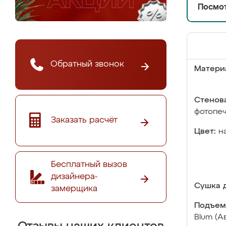
Посмот
Обратный звонок
Матери
Стенова
фотопе
Заказать расчёт
Цвет:
н
Бесплатный вызов
дизайнера-
Сушка д
замерщика
Подъем
Blum (А