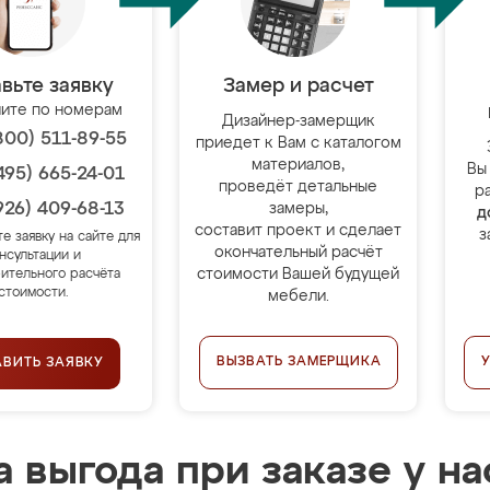
вьте заявку
Замер и расчет
ите по номерам
Дизайнер-замерщик
800) 511-89-55
приедет к Вам с каталогом
материалов,
Вы
495) 665-24-01
проведёт детальные
р
926) 409-68-13
замеры,
д
составит проект и сделает
з
те заявку на сайте для
окончательный расчёт
нсультации и
стоимости Вашей будущей
ительного расчёта
стоимости.
мебели.
ВЫЗВАТЬ ЗАМЕРЩИКА
АВИТЬ ЗАЯВКУ
 выгода при заказе у на