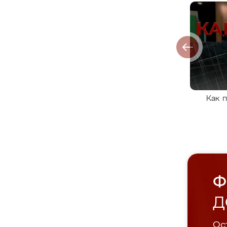
Как 
Ф
Д
Ост