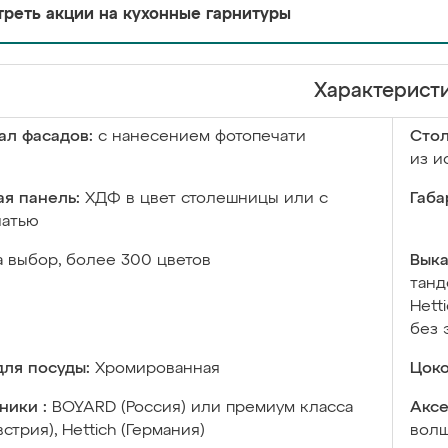
реть акции на кухонные гарнитуры
Характерист
ал фасадов:
с нанесением фотопечати
Сто
из и
я панель:
ХДФ в цвет столешницы или с
Габа
чатью
а выбор, более 300 цветов
Выка
танд
Hett
без 
ля посуды:
Хромированная
Цоко
ники :
BOYARD (Россия) или премиум класса
Аксе
встрия), Hettich (Германия)
волш