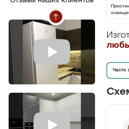
Отзывы наших клиентов
Пристен
освеще
Изго
любы
Часто 
Схе