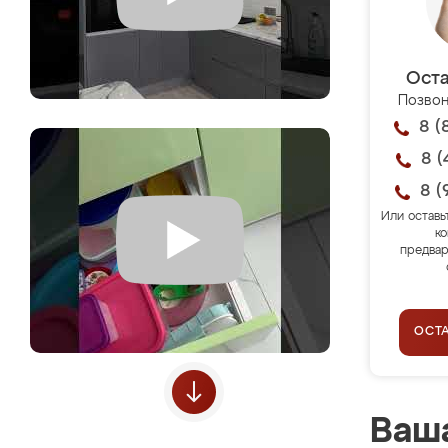
Оста
Позвон
8 (
8 (
8 (
Или оставь
ко
предвар
ОСТ
Ваша