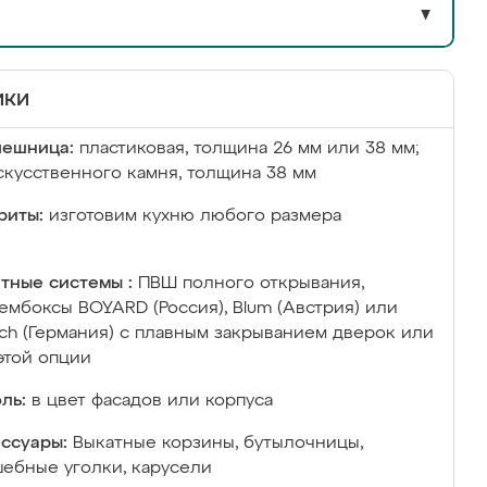
▼
ики
лешница:
пластиковая, толщина 26 мм или 38 мм;
скусственного камня, толщина 38 мм
риты:
изготовим кухню любого размера
тные системы :
ПВШ полного открывания,
ембоксы BOYARD (Россия), Blum (Австрия) или
ich (Германия) с плавным закрыванием дверок или
этой опции
ль:
в цвет фасадов или корпуса
ссуары:
Выкатные корзины, бутылочницы,
ебные уголки, карусели