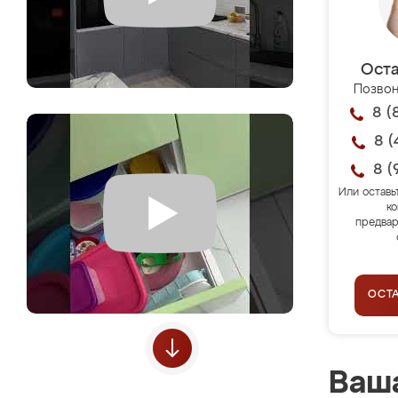
Оста
Позвон
8 (
8 (
8 (
Или оставь
ко
предвар
ОСТ
Ваша