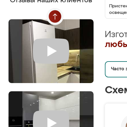
Отзывы наших клиентов
Пристен
освеще
Изго
любы
Часто 
Схе