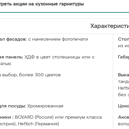
реть акции на кухонные гарнитуры
Характерист
ал фасадов:
с нанесением фотопечати
Сто
из и
я панель:
ХДФ в цвет столешницы или с
Габа
чатью
а выбор, более 300 цветов
Выка
танд
Hett
без 
ля посуды:
Хромированная
Цоко
ники :
BOYARD (Россия) или премиум класса
Аксе
встрия), Hettich (Германия)
волш