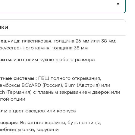
▼
ики
лешница:
пластиковая, толщина 26 мм или 38 мм;
скусственного камня, толщина 38 мм
риты:
изготовим кухню любого размера
тные системы :
ПВШ полного открывания,
ембоксы BOYARD (Россия), Blum (Австрия) или
ich (Германия) с плавным закрыванием дверок или
этой опции
ль:
в цвет фасадов или корпуса
ссуары:
Выкатные корзины, бутылочницы,
ебные уголки, карусели