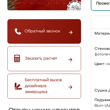
Посмот
Обратный звонок
Матери
Стенова
фотопе
Заказать расчёт
Цвет:
н
Бесплатный вызов
дизайнера-
Сушка д
замерщика
Подъем
Blum (А