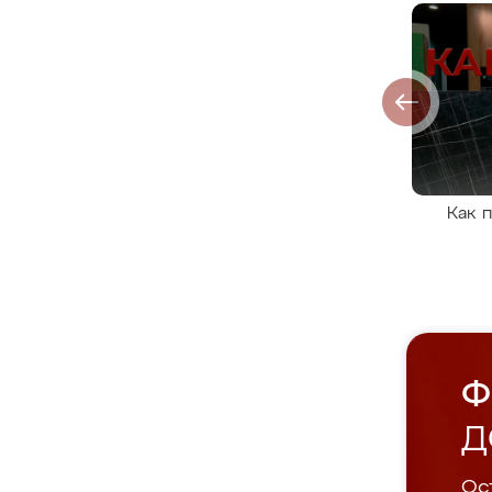
Как 
Ф
Д
Ост