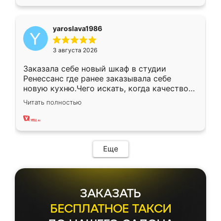
yaroslava1986
3 августа 2026
Заказала себе новый шкаф в студии
Ренессанс где ранее заказывала себе
новую кухню.Чего искать, когда качеством
вполне довольна. Служит кухня уже почти
Читать полностью
два года, нареканий нет.
Еще
ЗАКАЗАТЬ
БЕСПЛАТНОЕ ТАКСИ