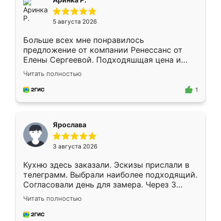
5 августа 2026
Больше всех мне понравилось
предложение от компании Ренессанс от
Елены Сергеевой. Подходяшщая цена и
короткие сроки изготовления. Приехавший
Читать полностью
для замера сотрудник Владислав
предложил по моему эскизу самый
1
подходящий вариант шкафа. Немного его
видоизменил, получилось даже лучше, чем
я хотела.
Ярослава
3 августа 2026
Кухню здесь заказали. Эскизы прислали в
телеграмм. Выбрали наиболее подходящий.
Согласовали день для замера. Через 3
недели кухня была уже готова. Остались
Читать полностью
довольны работой. Спасибо Ренессанс
мебель за качественную работу!