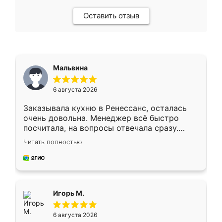
Оставить отзыв
Мальвина
6 августа 2026
Заказывала кухню в Ренессанс, осталась
очень довольна. Менеджер всё быстро
посчитала, на вопросы отвечала сразу.
Замерщик приехал в субботу, подошёл к
Читать полностью
делу со всей ответственностью. Собрали
за день, ребята работали аккуратно, даже
пыли почти не было. Качество отличное,
ящики ходят плавно, ничего не скрипит.
Всё подошло как влитое.
Игорь М.
6 августа 2026