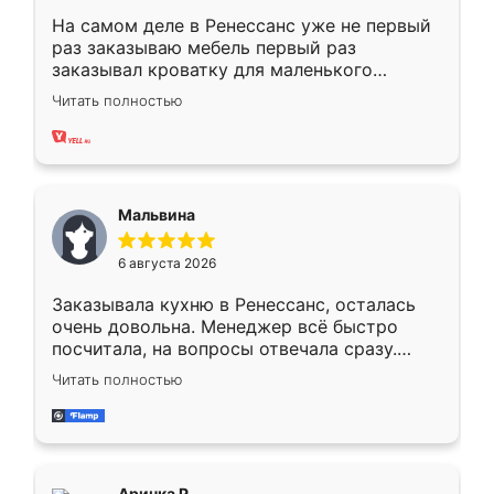
На самом деле в Ренессанс уже не первый
раз заказываю мебель первый раз
заказывал кроватку для маленького
ребёнка при его рождении ,во второй раз
Читать полностью
заказал шкаф-купе. По качеству очень
хорошее сборка достаточно быстрая,
также адекватные цены. До этого
сравнивал с разными конкурентами в этом
сегменте ,выбор у конкурентов куда
Мальвина
меньше, здесь же он более разнообразный.
Мне нравится ,если что-то потребуется из
6 августа 2026
мебели буду заказывать только здесь.
Заказывала кухню в Ренессанс, осталась
очень довольна. Менеджер всё быстро
посчитала, на вопросы отвечала сразу.
Замерщик приехал в субботу, подошёл к
Читать полностью
делу со всей ответственностью. Собрали
за день, ребята работали аккуратно, даже
пыли почти не было. Качество отличное,
ящики ходят плавно, ничего не скрипит.
Всё подошло как влитое.
Аринка Р.