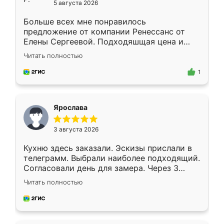
5 августа 2026
Больше всех мне понравилось
предложение от компании Ренессанс от
Елены Сергеевой. Подходяшщая цена и
короткие сроки изготовления. Приехавший
Читать полностью
для замера сотрудник Владислав
предложил по моему эскизу самый
1
подходящий вариант шкафа. Немного его
видоизменил, получилось даже лучше, чем
я хотела.
Ярослава
3 августа 2026
Кухню здесь заказали. Эскизы прислали в
телеграмм. Выбрали наиболее подходящий.
Согласовали день для замера. Через 3
недели кухня была уже готова. Остались
Читать полностью
довольны работой. Спасибо Ренессанс
мебель за качественную работу!