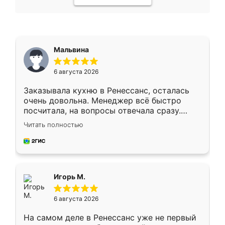
Мальвина
6 августа 2026
Заказывала кухню в Ренессанс, осталась
очень довольна. Менеджер всё быстро
посчитала, на вопросы отвечала сразу.
Замерщик приехал в субботу, подошёл к
Читать полностью
делу со всей ответственностью. Собрали
за день, ребята работали аккуратно, даже
пыли почти не было. Качество отличное,
ящики ходят плавно, ничего не скрипит.
Всё подошло как влитое.
Игорь М.
6 августа 2026
На самом деле в Ренессанс уже не первый