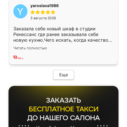
yaroslava1986
3 августа 2026
Заказала себе новый шкаф в студии
Ренессанс где ранее заказывала себе
новую кухню.Чего искать, когда качеством
вполне довольна. Служит кухня уже почти
Читать полностью
два года, нареканий нет.
Еще
ЗАКАЗАТЬ
БЕСПЛАТНОЕ ТАКСИ
ДО НАШЕГО САЛОНА