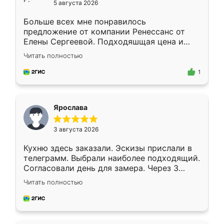
5 августа 2026
Больше всех мне понравилось
предложение от компании Ренессанс от
Елены Сергеевой. Подходяшщая цена и
короткие сроки изготовления. Приехавший
Читать полностью
для замера сотрудник Владислав
предложил по моему эскизу самый
1
подходящий вариант шкафа. Немного его
видоизменил, получилось даже лучше, чем
я хотела.
Ярослава
3 августа 2026
Кухню здесь заказали. Эскизы прислали в
телеграмм. Выбрали наиболее подходящий.
Согласовали день для замера. Через 3
недели кухня была уже готова. Остались
Читать полностью
довольны работой. Спасибо Ренессанс
мебель за качественную работу!