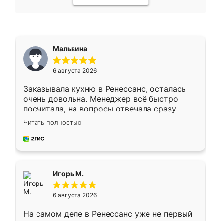
Мальвина
6 августа 2026
Заказывала кухню в Ренессанс, осталась
очень довольна. Менеджер всё быстро
посчитала, на вопросы отвечала сразу.
Замерщик приехал в субботу, подошёл к
Читать полностью
делу со всей ответственностью. Собрали
за день, ребята работали аккуратно, даже
пыли почти не было. Качество отличное,
ящики ходят плавно, ничего не скрипит.
Всё подошло как влитое.
Игорь М.
6 августа 2026
На самом деле в Ренессанс уже не первый