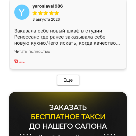
yaroslava1986
3 августа 2026
Заказала себе новый шкаф в студии
Ренессанс где ранее заказывала себе
новую кухню.Чего искать, когда качеством
вполне довольна. Служит кухня уже почти
Читать полностью
два года, нареканий нет.
Еще
ЗАКАЗАТЬ
БЕСПЛАТНОЕ ТАКСИ
ДО НАШЕГО САЛОНА