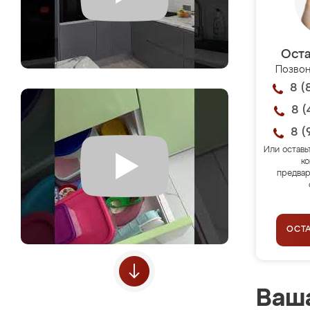
Оста
Позвон
8 (
8 (
8 (
Или оставь
ко
предвар
ОСТ
Ваша