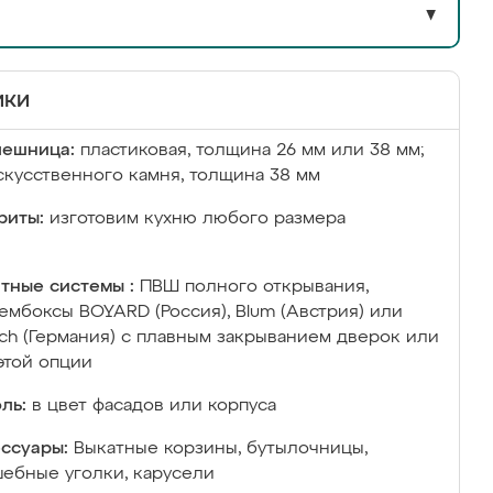
▼
ики
лешница:
пластиковая, толщина 26 мм или 38 мм;
скусственного камня, толщина 38 мм
риты:
изготовим кухню любого размера
тные системы :
ПВШ полного открывания,
ембоксы BOYARD (Россия), Blum (Австрия) или
ich (Германия) с плавным закрыванием дверок или
этой опции
ль:
в цвет фасадов или корпуса
ссуары:
Выкатные корзины, бутылочницы,
ебные уголки, карусели