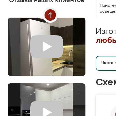
Отзывы наших клиентов
Пристен
освеще
Изго
любы
Часто 
Схе