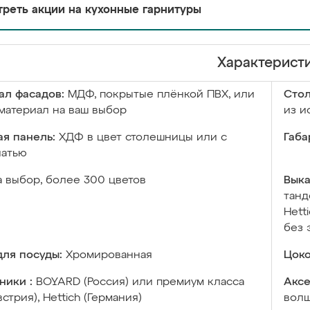
реть акции на кухонные гарнитуры
Характерист
ал фасадов:
МДФ, покрытые плёнкой ПВХ, или
Сто
материал на ваш выбор
из и
я панель:
ХДФ в цвет столешницы или с
Габа
чатью
а выбор, более 300 цветов
Выка
танд
Hett
без 
ля посуды:
Хромированная
Цоко
ники :
BOYARD (Россия) или премиум класса
Аксе
встрия), Hettich (Германия)
волш