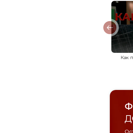
Как 
Ф
Д
Ост