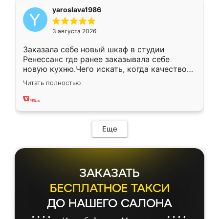
yaroslava1986
3 августа 2026
Заказала себе новый шкаф в студии
Ренессанс где ранее заказывала себе
новую кухню.Чего искать, когда качеством
вполне довольна. Служит кухня уже почти
Читать полностью
два года, нареканий нет.
Еще
ЗАКАЗАТЬ
БЕСПЛАТНОЕ ТАКСИ
ДО НАШЕГО САЛОНА