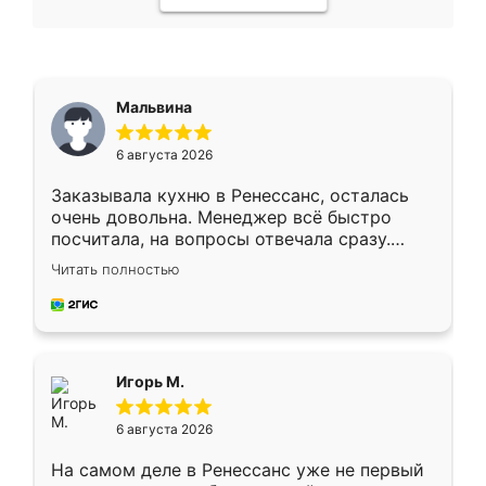
Мальвина
6 августа 2026
Заказывала кухню в Ренессанс, осталась
очень довольна. Менеджер всё быстро
посчитала, на вопросы отвечала сразу.
Замерщик приехал в субботу, подошёл к
Читать полностью
делу со всей ответственностью. Собрали
за день, ребята работали аккуратно, даже
пыли почти не было. Качество отличное,
ящики ходят плавно, ничего не скрипит.
Всё подошло как влитое.
Игорь М.
6 августа 2026
На самом деле в Ренессанс уже не первый