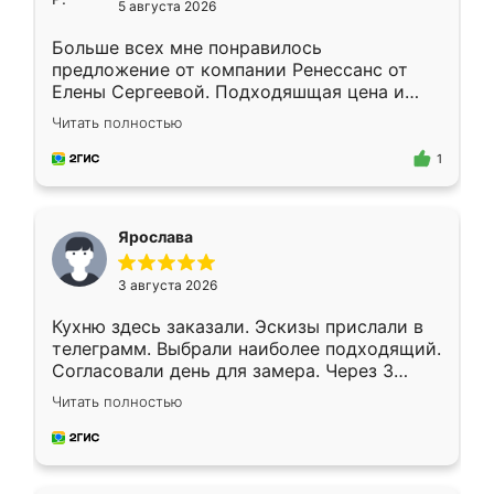
5 августа 2026
Больше всех мне понравилось
предложение от компании Ренессанс от
Елены Сергеевой. Подходяшщая цена и
короткие сроки изготовления. Приехавший
Читать полностью
для замера сотрудник Владислав
предложил по моему эскизу самый
1
подходящий вариант шкафа. Немного его
видоизменил, получилось даже лучше, чем
я хотела.
Ярослава
3 августа 2026
Кухню здесь заказали. Эскизы прислали в
телеграмм. Выбрали наиболее подходящий.
Согласовали день для замера. Через 3
недели кухня была уже готова. Остались
Читать полностью
довольны работой. Спасибо Ренессанс
мебель за качественную работу!