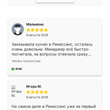
Мальвина
6 августа 2026
Заказывала кухню в Ренессанс, осталась
очень довольна. Менеджер всё быстро
посчитала, на вопросы отвечала сразу.
Замерщик приехал в субботу, подошёл к
Читать полностью
делу со всей ответственностью. Собрали
за день, ребята работали аккуратно, даже
пыли почти не было. Качество отличное,
ящики ходят плавно, ничего не скрипит.
Всё подошло как влитое.
Игорь М.
6 августа 2026
На самом деле в Ренессанс уже не первый