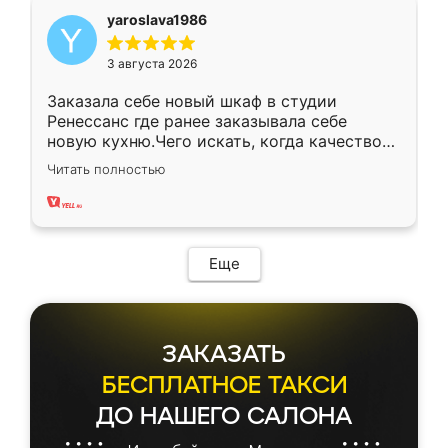
yaroslava1986
3 августа 2026
Заказала себе новый шкаф в студии
Ренессанс где ранее заказывала себе
новую кухню.Чего искать, когда качеством
вполне довольна. Служит кухня уже почти
Читать полностью
два года, нареканий нет.
Еще
ЗАКАЗАТЬ
БЕСПЛАТНОЕ ТАКСИ
ДО НАШЕГО САЛОНА