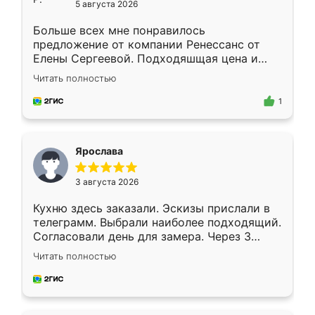
5 августа 2026
Больше всех мне понравилось
предложение от компании Ренессанс от
Елены Сергеевой. Подходяшщая цена и
короткие сроки изготовления. Приехавший
Читать полностью
для замера сотрудник Владислав
предложил по моему эскизу самый
1
подходящий вариант шкафа. Немного его
видоизменил, получилось даже лучше, чем
я хотела.
Ярослава
3 августа 2026
Кухню здесь заказали. Эскизы прислали в
телеграмм. Выбрали наиболее подходящий.
Согласовали день для замера. Через 3
недели кухня была уже готова. Остались
Читать полностью
довольны работой. Спасибо Ренессанс
мебель за качественную работу!