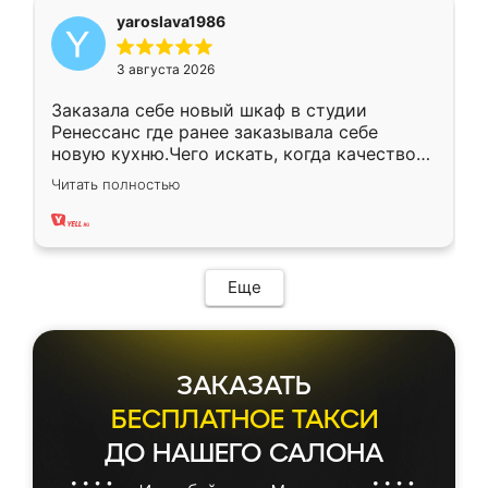
yaroslava1986
3 августа 2026
Заказала себе новый шкаф в студии
Ренессанс где ранее заказывала себе
новую кухню.Чего искать, когда качеством
вполне довольна. Служит кухня уже почти
Читать полностью
два года, нареканий нет.
Еще
ЗАКАЗАТЬ
БЕСПЛАТНОЕ ТАКСИ
ДО НАШЕГО САЛОНА