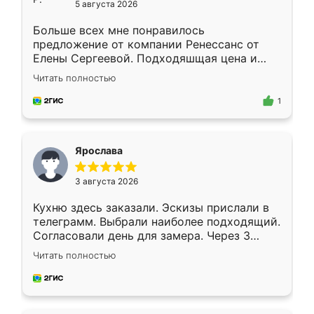
5 августа 2026
Больше всех мне понравилось
предложение от компании Ренессанс от
Елены Сергеевой. Подходяшщая цена и
короткие сроки изготовления. Приехавший
Читать полностью
для замера сотрудник Владислав
предложил по моему эскизу самый
1
подходящий вариант шкафа. Немного его
видоизменил, получилось даже лучше, чем
я хотела.
Ярослава
3 августа 2026
Кухню здесь заказали. Эскизы прислали в
телеграмм. Выбрали наиболее подходящий.
Согласовали день для замера. Через 3
недели кухня была уже готова. Остались
Читать полностью
довольны работой. Спасибо Ренессанс
мебель за качественную работу!