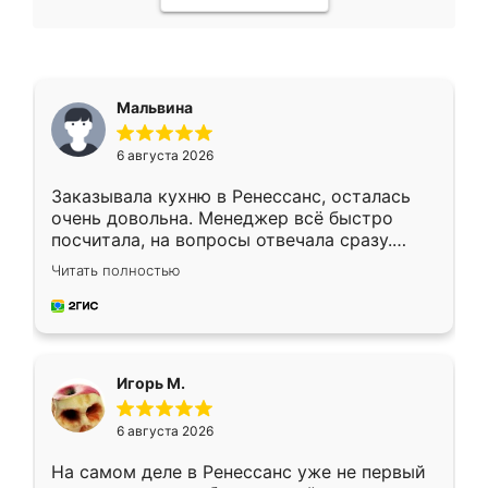
Мальвина
6 августа 2026
Заказывала кухню в Ренессанс, осталась
очень довольна. Менеджер всё быстро
посчитала, на вопросы отвечала сразу.
Замерщик приехал в субботу, подошёл к
Читать полностью
делу со всей ответственностью. Собрали
за день, ребята работали аккуратно, даже
пыли почти не было. Качество отличное,
ящики ходят плавно, ничего не скрипит.
Всё подошло как влитое.
Игорь М.
6 августа 2026
На самом деле в Ренессанс уже не первый