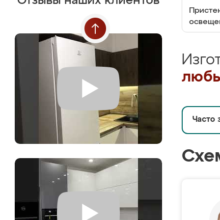
Отзывы наших клиентов
Пристен
освеще
Изго
любы
Часто 
Схе