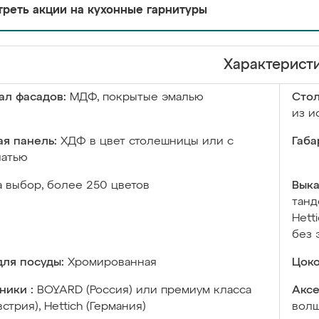
реть акции на кухонные гарнитуры
Характерист
ал фасадов:
МДФ, покрытые эмалью
Сто
из и
я панель:
ХДФ в цвет столешницы или с
Габа
чатью
а выбор, более 250 цветов
Выка
танд
Hett
без 
ля посуды:
Хромированная
Цоко
ники :
BOYARD (Россия) или премиум класса
Аксе
встрия), Hettich (Германия)
волш