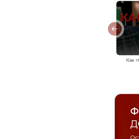
Как 
Ф
Д
Ост