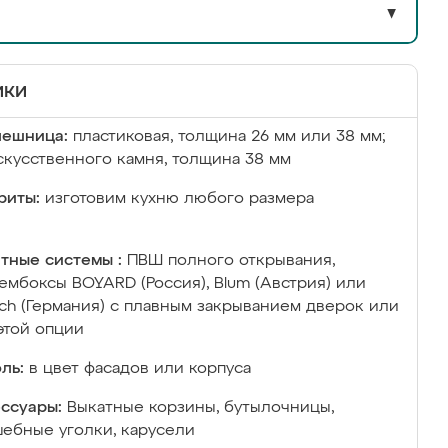
▼
ики
лешница:
пластиковая, толщина 26 мм или 38 мм;
скусственного камня, толщина 38 мм
риты:
изготовим кухню любого размера
тные системы :
ПВШ полного открывания,
ембоксы BOYARD (Россия), Blum (Австрия) или
ich (Германия) с плавным закрыванием дверок или
этой опции
ль:
в цвет фасадов или корпуса
ссуары:
Выкатные корзины, бутылочницы,
ебные уголки, карусели