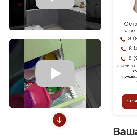
Оста
Позвон
8 (
8 (
8 (
Или оставь
ко
предвар
ОСТ
Ваша