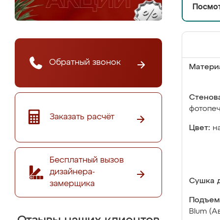
Посмот
Обратный звонок
Матери
Стенова
фотопе
Заказать расчёт
Цвет:
н
Бесплатный вызов
дизайнера-
Сушка д
замерщика
Подъем
Blum (А