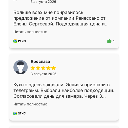
5 августа 2026
Больше всех мне понравилось
предложение от компании Ренессанс от
Елены Сергеевой. Подходяшщая цена и
короткие сроки изготовления. Приехавший
Читать полностью
для замера сотрудник Владислав
предложил по моему эскизу самый
1
подходящий вариант шкафа. Немного его
видоизменил, получилось даже лучше, чем
я хотела.
Ярослава
3 августа 2026
Кухню здесь заказали. Эскизы прислали в
телеграмм. Выбрали наиболее подходящий.
Согласовали день для замера. Через 3
недели кухня была уже готова. Остались
Читать полностью
довольны работой. Спасибо Ренессанс
мебель за качественную работу!