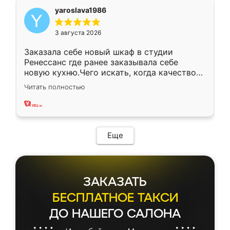
yaroslava1986
3 августа 2026
Заказала себе новый шкаф в студии
Ренессанс где ранее заказывала себе
новую кухню.Чего искать, когда качеством
вполне довольна. Служит кухня уже почти
Читать полностью
два года, нареканий нет.
Еще
ЗАКАЗАТЬ
БЕСПЛАТНОЕ ТАКСИ
ДО НАШЕГО САЛОНА