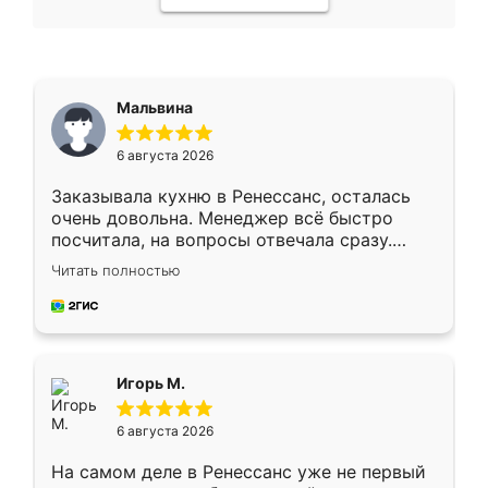
Мальвина
6 августа 2026
Заказывала кухню в Ренессанс, осталась
очень довольна. Менеджер всё быстро
посчитала, на вопросы отвечала сразу.
Замерщик приехал в субботу, подошёл к
Читать полностью
делу со всей ответственностью. Собрали
за день, ребята работали аккуратно, даже
пыли почти не было. Качество отличное,
ящики ходят плавно, ничего не скрипит.
Всё подошло как влитое.
Игорь М.
6 августа 2026
На самом деле в Ренессанс уже не первый