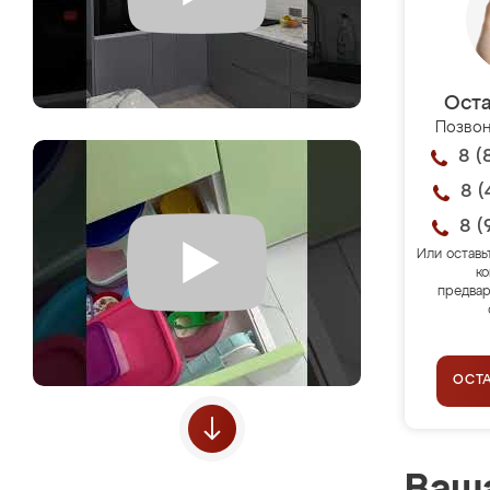
Оста
Позвон
8 (
8 (
8 (
Или оставь
ко
предвар
ОСТ