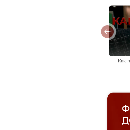
Как 
Ф
Д