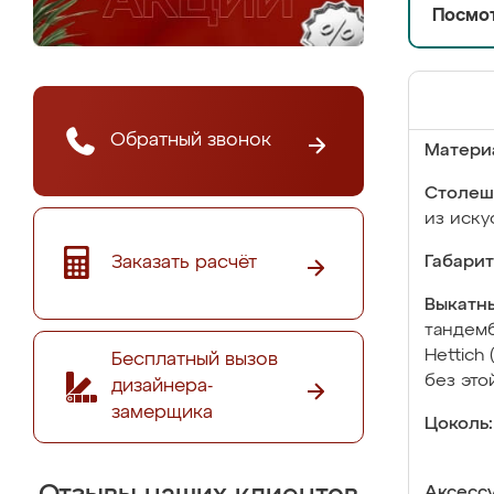
Посмот
Обратный звонок
Матери
Столеш
из иску
Заказать расчёт
Габарит
Выкатны
тандемб
Hettich
Бесплатный вызов
без это
дизайнера-
замерщика
Цоколь:
Аксесс