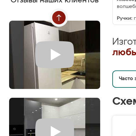
Отзывы наших клиентов
волшебн
Ручки:
Изго
любы
Часто 
Схе