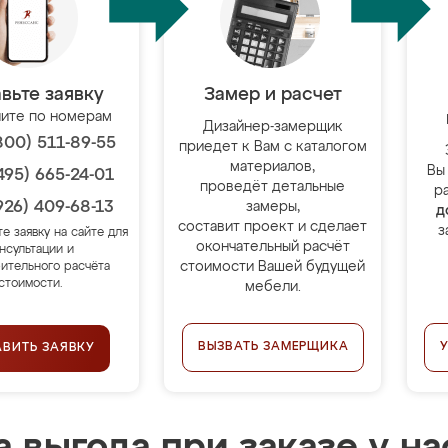
вьте заявку
Замер и расчет
ите по номерам
Дизайнер-замерщик
800) 511-89-55
приедет к Вам с каталогом
материалов,
Вы
495) 665-24-01
проведёт детальные
р
926) 409-68-13
замеры,
д
составит проект и сделает
з
те заявку на сайте для
окончательный расчёт
нсультации и
стоимости Вашей будущей
ительного расчёта
стоимости.
мебели.
ВЫЗВАТЬ ЗАМЕРЩИКА
АВИТЬ ЗАЯВКУ