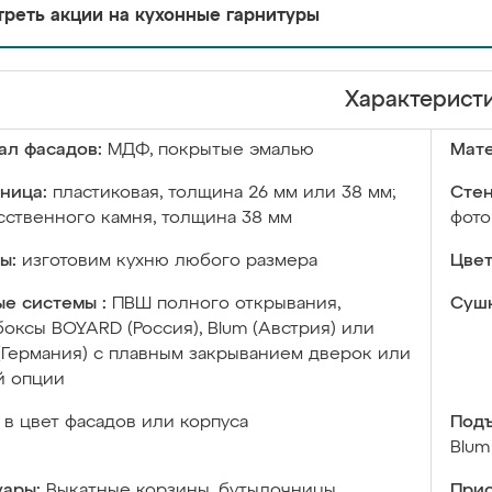
реть акции на кухонные гарнитуры
Характерист
ал фасадов:
МДФ, покрытые эмалью
Мате
ница:
пластиковая, толщина 26 мм или 38 мм;
Стен
сственного камня, толщина 38 мм
фото
ы:
изготовим кухню любого размера
Цвет
е системы :
ПВШ полного открывания,
Сушк
оксы BOYARD (Россия), Blum (Австрия) или
 (Германия) с плавным закрыванием дверок или
й опции
в цвет фасадов или корпуса
Подъ
Blum
уары:
Выкатные корзины, бутылочницы,
Прис