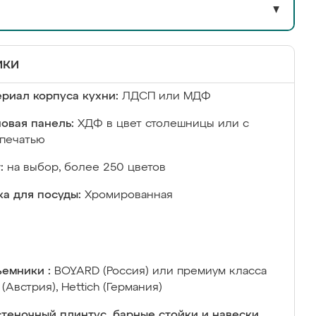
▼
ики
риал корпуса кухни:
ЛДСП или МДФ
овая панель:
ХДФ в цвет столешницы или с
печатью
:
на выбор, более 250 цветов
а для посуды:
Хромированная
емники :
BOYARD (Россия) или премиум класса
 (Австрия), Hettich (Германия)
теночный плинтус, барные стойки и навески,