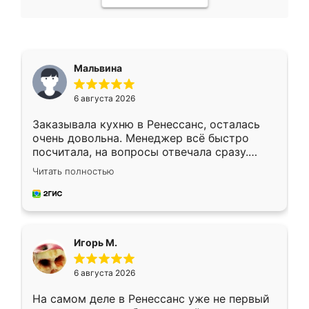
Мальвина
6 августа 2026
Заказывала кухню в Ренессанс, осталась
очень довольна. Менеджер всё быстро
посчитала, на вопросы отвечала сразу.
Замерщик приехал в субботу, подошёл к
Читать полностью
делу со всей ответственностью. Собрали
за день, ребята работали аккуратно, даже
пыли почти не было. Качество отличное,
ящики ходят плавно, ничего не скрипит.
Всё подошло как влитое.
Игорь М.
6 августа 2026
На самом деле в Ренессанс уже не первый