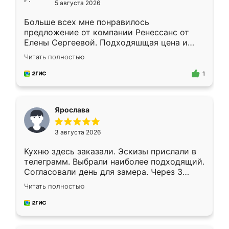
5 августа 2026
Больше всех мне понравилось
предложение от компании Ренессанс от
Елены Сергеевой. Подходяшщая цена и
короткие сроки изготовления. Приехавший
Читать полностью
для замера сотрудник Владислав
предложил по моему эскизу самый
1
подходящий вариант шкафа. Немного его
видоизменил, получилось даже лучше, чем
я хотела.
Ярослава
3 августа 2026
Кухню здесь заказали. Эскизы прислали в
телеграмм. Выбрали наиболее подходящий.
Согласовали день для замера. Через 3
недели кухня была уже готова. Остались
Читать полностью
довольны работой. Спасибо Ренессанс
мебель за качественную работу!