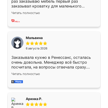
раз заказываю мебель первый раз
заказывал кроватку для маленького
ребёнка при его рождении ,во второй раз
Читать полностью
заказал шкаф-купе. По качеству очень
хорошее сборка достаточно быстрая,
также адекватные цены. До этого
сравнивал с разными конкурентами в этом
сегменте ,выбор у конкурентов куда
Мальвина
меньше, здесь же он более разнообразный.
Мне нравится ,если что-то потребуется из
6 августа 2026
мебели буду заказывать только здесь.
Заказывала кухню в Ренессанс, осталась
очень довольна. Менеджер всё быстро
посчитала, на вопросы отвечала сразу.
Замерщик приехал в субботу, подошёл к
Читать полностью
делу со всей ответственностью. Собрали
за день, ребята работали аккуратно, даже
пыли почти не было. Качество отличное,
ящики ходят плавно, ничего не скрипит.
Всё подошло как влитое.
Аринка Р.