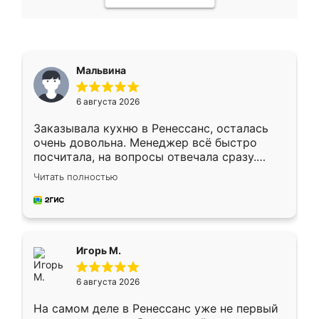
Мальвина
6 августа 2026
Заказывала кухню в Ренессанс, осталась
очень довольна. Менеджер всё быстро
посчитала, на вопросы отвечала сразу.
Замерщик приехал в субботу, подошёл к
Читать полностью
делу со всей ответственностью. Собрали
за день, ребята работали аккуратно, даже
пыли почти не было. Качество отличное,
ящики ходят плавно, ничего не скрипит.
Всё подошло как влитое.
Игорь М.
6 августа 2026
На самом деле в Ренессанс уже не первый