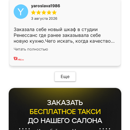
yaroslava1986
3 августа 2026
Заказала себе новый шкаф в студии
Ренессанс где ранее заказывала себе
новую кухню.Чего искать, когда качеством
вполне довольна. Служит кухня уже почти
Читать полностью
два года, нареканий нет.
Еще
ЗАКАЗАТЬ
БЕСПЛАТНОЕ ТАКСИ
ДО НАШЕГО САЛОНА