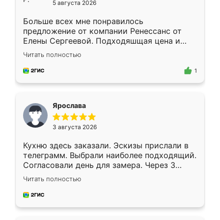
5 августа 2026
Больше всех мне понравилось
предложение от компании Ренессанс от
Елены Сергеевой. Подходяшщая цена и
короткие сроки изготовления. Приехавший
Читать полностью
для замера сотрудник Владислав
предложил по моему эскизу самый
1
подходящий вариант шкафа. Немного его
видоизменил, получилось даже лучше, чем
я хотела.
Ярослава
3 августа 2026
Кухню здесь заказали. Эскизы прислали в
телеграмм. Выбрали наиболее подходящий.
Согласовали день для замера. Через 3
недели кухня была уже готова. Остались
Читать полностью
довольны работой. Спасибо Ренессанс
мебель за качественную работу!