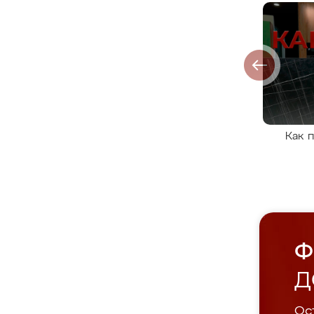
Как 
Ф
Д
Ост