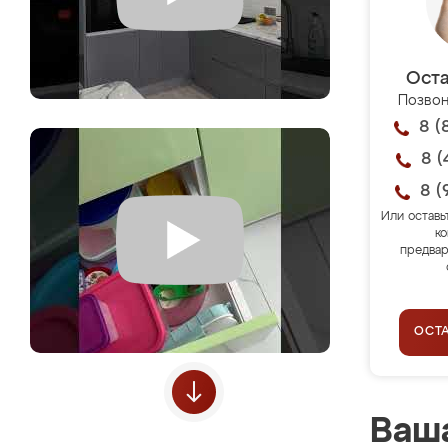
Оста
Позвон
8 (
8 (
8 (
Или оставь
ко
предвар
ОСТ
Ваша