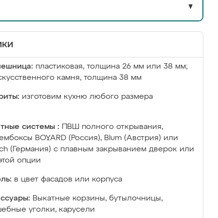
▼
ики
лешница:
пластиковая, толщина 26 мм или 38 мм;
скусственного камня, толщина 38 мм
риты:
изготовим кухню любого размера
тные системы :
ПВШ полного открывания,
ембоксы BOYARD (Россия), Blum (Австрия) или
ich (Германия) с плавным закрыванием дверок или
этой опции
ль:
в цвет фасадов или корпуса
ссуары:
Выкатные корзины, бутылочницы,
ебные уголки, карусели