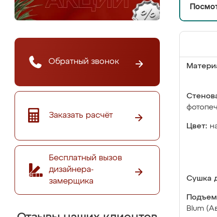
Посмот
Обратный звонок
Матери
Стенова
фотопе
Заказать расчёт
Цвет:
н
Бесплатный вызов
дизайнера-
Сушка д
замерщика
Подъем
Blum (А