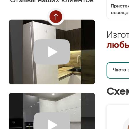
Отзывы наших клиентов
Пристен
освеще
Изго
любы
Часто 
Схе