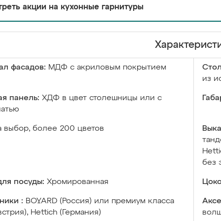
реть акции на кухонные гарнитуры
Характерист
ал фасадов:
МДФ с акриловым покрытием
Сто
из и
я панель:
ХДФ в цвет столешницы или с
Габа
чатью
а выбор, более 200 цветов
Выка
танд
Hett
без 
ля посуды:
Хромированная
Цоко
ники :
BOYARD (Россия) или премиум класса
Аксе
встрия), Hettich (Германия)
волш