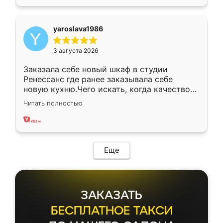
yaroslava1986
3 августа 2026
Заказала себе новый шкаф в студии
Ренессанс где ранее заказывала себе
новую кухню.Чего искать, когда качеством
вполне довольна. Служит кухня уже почти
Читать полностью
два года, нареканий нет.
Еще
ЗАКАЗАТЬ
БЕСПЛАТНОЕ ТАКСИ