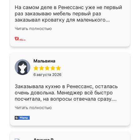
На самом деле в Ренессанс уже не первый
раз заказываю мебель первый раз
заказывал кроватку для маленького
ребёнка при его рождении ,во второй раз
Читать полностью
заказал шкаф-купе. По качеству очень
хорошее сборка достаточно быстрая,
также адекватные цены. До этого
сравнивал с разными конкурентами в этом
сегменте ,выбор у конкурентов куда
Мальвина
меньше, здесь же он более разнообразный.
Мне нравится ,если что-то потребуется из
6 августа 2026
мебели буду заказывать только здесь.
Заказывала кухню в Ренессанс, осталась
очень довольна. Менеджер всё быстро
посчитала, на вопросы отвечала сразу.
Замерщик приехал в субботу, подошёл к
Читать полностью
делу со всей ответственностью. Собрали
за день, ребята работали аккуратно, даже
пыли почти не было. Качество отличное,
ящики ходят плавно, ничего не скрипит.
Всё подошло как влитое.
Аринка Р.