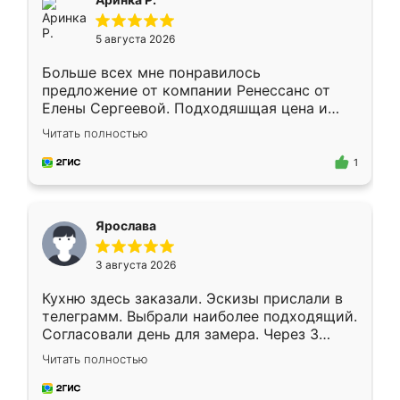
5 августа 2026
Больше всех мне понравилось
предложение от компании Ренессанс от
Елены Сергеевой. Подходяшщая цена и
короткие сроки изготовления. Приехавший
Читать полностью
для замера сотрудник Владислав
предложил по моему эскизу самый
1
подходящий вариант шкафа. Немного его
видоизменил, получилось даже лучше, чем
я хотела.
Ярослава
3 августа 2026
Кухню здесь заказали. Эскизы прислали в
телеграмм. Выбрали наиболее подходящий.
Согласовали день для замера. Через 3
недели кухня была уже готова. Остались
Читать полностью
довольны работой. Спасибо Ренессанс
мебель за качественную работу!