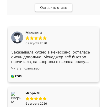
Оставить отзыв
Мальвина
6 августа 2026
Заказывала кухню в Ренессанс, осталась
очень довольна. Менеджер всё быстро
посчитала, на вопросы отвечала сразу.
Замерщик приехал в субботу, подошёл к
Читать полностью
делу со всей ответственностью. Собрали
за день, ребята работали аккуратно, даже
пыли почти не было. Качество отличное,
ящики ходят плавно, ничего не скрипит.
Всё подошло как влитое.
Игорь М.
6 августа 2026