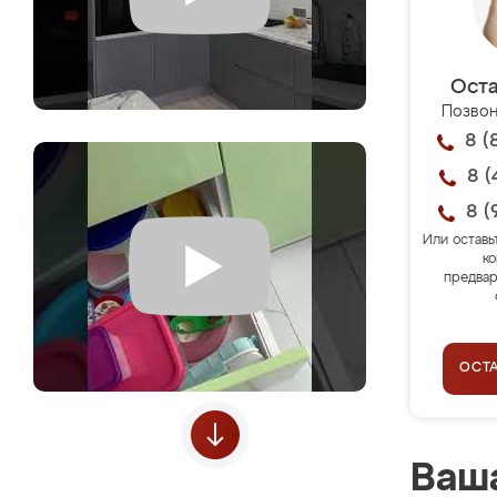
Оста
Позвон
8 (
8 (
8 (
Или оставь
ко
предвар
ОСТ
Ваша