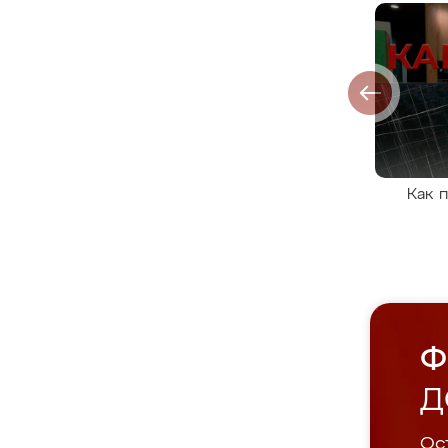
Как 
Ф
Д
Ост