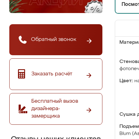
Посмот
Обратный звонок
Матери
Стенова
фотопе
Заказать расчёт
Цвет:
н
Бесплатный вызов
дизайнера-
Сушка д
замерщика
Подъем
Blum (А