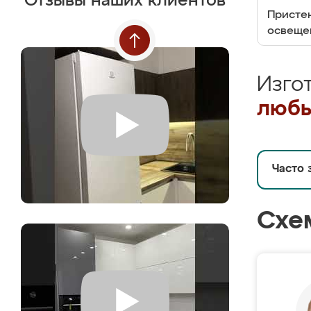
Отзывы наших клиентов
Пристен
освеще
Изго
любы
Часто 
Схе