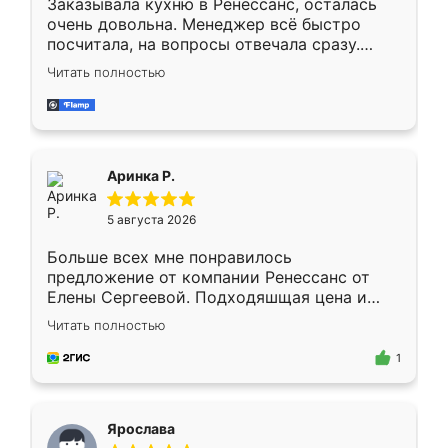
Заказывала кухню в Ренессанс, осталась
очень довольна. Менеджер всё быстро
посчитала, на вопросы отвечала сразу.
Замерщик приехал в субботу, подошёл к
Читать полностью
делу со всей ответственностью. Собрали
за день, ребята работали аккуратно, даже
пыли почти не было. Качество отличное,
ящики ходят плавно, ничего не скрипит.
Всё подошло как влитое.
Аринка Р.
5 августа 2026
Больше всех мне понравилось
предложение от компании Ренессанс от
Елены Сергеевой. Подходяшщая цена и
короткие сроки изготовления. Приехавший
Читать полностью
для замера сотрудник Владислав
предложил по моему эскизу самый
1
подходящий вариант шкафа. Немного его
видоизменил, получилось даже лучше, чем
я хотела.
Ярослава