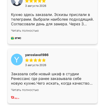
3 августа 2026
Кухню здесь заказали. Эскизы прислали в
телеграмм. Выбрали наиболее подходящий.
Согласовали день для замера. Через 3
недели кухня была уже готова. Остались
Читать полностью
довольны работой. Спасибо Ренессанс
мебель за качественную работу!
yaroslava1986
3 августа 2026
Заказала себе новый шкаф в студии
Ренессанс где ранее заказывала себе
новую кухню.Чего искать, когда качеством
вполне довольна. Служит кухня уже почти
Читать полностью
два года, нареканий нет.